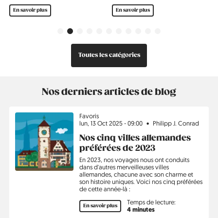
 plus
En savoir plus
En savoir plus
Précédent
Suivant
Toutes les catégories
Nos derniers articles de blog
Sujet
Favoris
lun, 13 Oct 2025 - 09:00
Philipp J. Conrad
Nos cinq villes allemandes
préférées de 2023
En 2023, nos voyages nous ont conduits
dans d'autres merveilleuses villes
allemandes, chacune avec son charme et
son histoire uniques. Voici nos cinq préférées
de cette année-là :
Temps de lecture:
En savoir plus
4 minutes