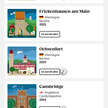
Frickenhausen am Main
Country
Allemagne
Région
Bavière
Année
2025
En savoir plus
Ochsenfurt
Country
Allemagne
Région
Bavière
Année
2025
En savoir plus
Cambridge
Country
Angleterre
Région
Cambridgeshire
Année
2024