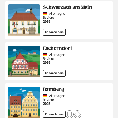
Schwarzach am Main
Country
Allemagne
Région
Bavière
Année
2025
En savoir plus
Escherndorf
Country
Allemagne
Région
Bavière
Année
2025
En savoir plus
Bamberg
Country
Allemagne
Région
Bavière
Année
2025
En savoir plus