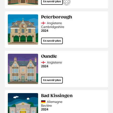
En savoir plus
Peterborough
Country
Angleterre
Région
Cambridgeshire
Année
2024
En savoir plus
Oundle
Country
Angleterre
Année
2024
En savoir plus
Bad Kissingen
Country
Allemagne
Région
Bavière
Année
2024