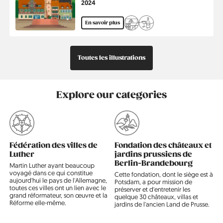
Année
2024
En savoir plus
Toutes les illustrations
Explore our categories
ion des villes de
Fondation des châteaux et
La Ligue h
jardins prussiens de
La Ligue hansé
Berlin-Brandebourg
confédération
ther ayant beaucoup
défensive de 
ns ce qui constitue
Cette fondation, dont le siège est à
marchands et 
ui le pays de l'Allemagne,
Potsdam, a pour mission de
du nord-ouest
 villes ont un lien avec le
préserver et d'entretenir les
l'Europe qui a
ormateur, son œuvre et la
quelque 30 châteaux, villas et
commerce mari
elle-même.
jardins de l'ancien Land de Prusse.
pendant trois s