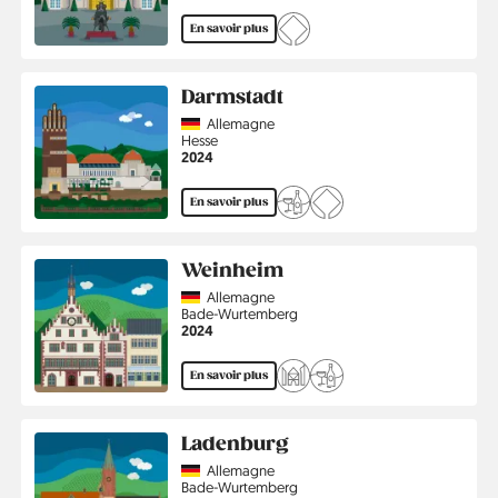
En savoir plus
Darmstadt
Country
Allemagne
Région
Hesse
Année
2024
En savoir plus
Weinheim
Country
Allemagne
Région
Bade-Wurtemberg
Année
2024
En savoir plus
Ladenburg
Country
Allemagne
Région
Bade-Wurtemberg