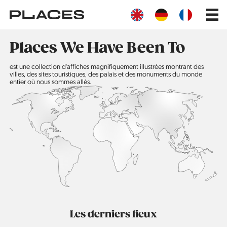
Aller
Main
au
navig
contenu
principal
Places We Have Been To
est une collection d'affiches magnifiquement illustrées montrant des
villes, des sites touristiques, des palais et des monuments du monde
entier où nous sommes allés.
Les derniers lieux