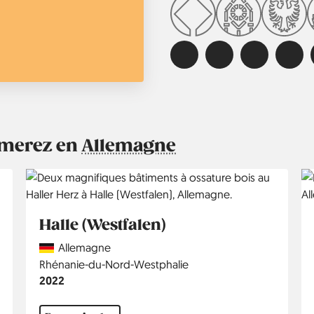
aimerez en
Allemagne
Halle (Westfalen)
Country
Allemagne
Région
Rhénanie-du-Nord-Westphalie
Année
2022