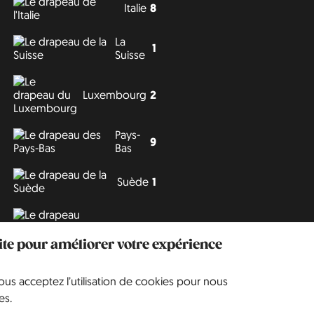
Italie
8
La
1
Suisse
Luxembourg
2
Pays-
9
Bas
Suède
1
Tchéquie
3
site pour améliorer votre expérience
vous acceptez l’utilisation de cookies pour nous
Philipp J. Conrad
·
Creative Commons: BY, NC, DA
· Soli Deo Gloria
es.
Website