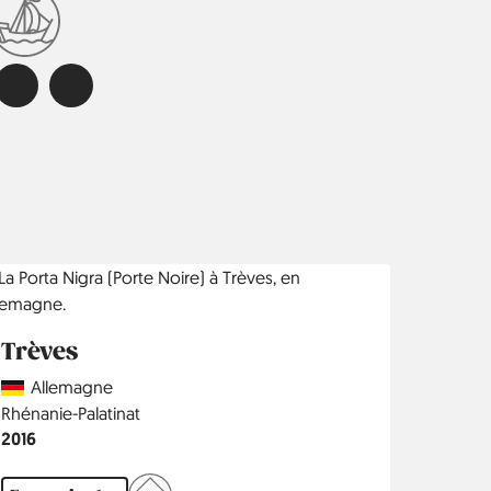
Trèves
Country
Allemagne
Région
Rhénanie-Palatinat
Année
2016