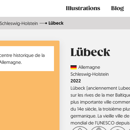
Main
Illustrations
Blog
navigation
Lübeck
Schleswig-Holstein
Lübeck
Country
Allemagne
Région
Schleswig-Holstein
Année
2022
Lübeck (anciennement Lubeca)
sur les rives de la mer Baltique.
plus importante ville commer
du 14e siècle, la troisième pl
germanique. La vieille ville d
mondial de l'UNESCO depuis 