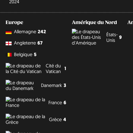
2024
Europe
Amérique du Nord
A
Allemagne
242
États-
9
Unis
Angleterre
67
Belgique
5
Cité du
1
Vatican
Danemark
3
France
6
Grèce
4