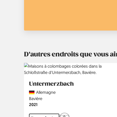
D'autres endroits que vous 
Untermerzbach
Country
Allemagne
Région
Bavière
Année
2021