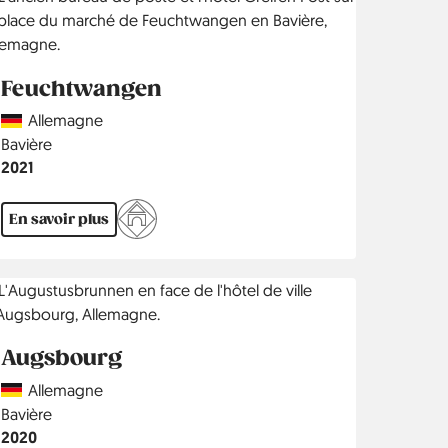
Feuchtwangen
Country
Allemagne
Région
Bavière
Année
2021
En savoir plus
Augsbourg
Country
Allemagne
Région
Bavière
Année
2020