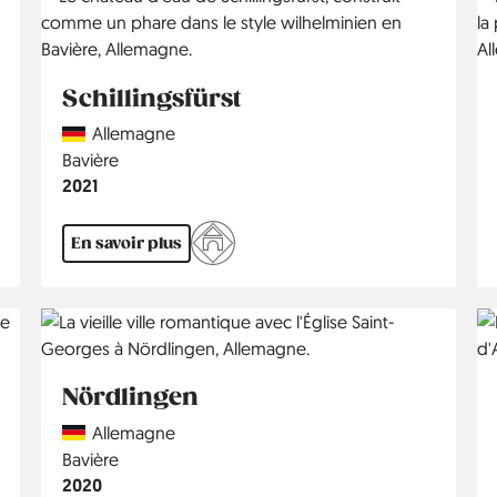
Schillingsfürst
Country
Allemagne
Région
Bavière
Année
2021
En savoir plus
Nördlingen
Country
Allemagne
Région
Bavière
Année
2020