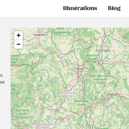
Main
Illustrations
Blog
navigation
+
−
s
s.
sse