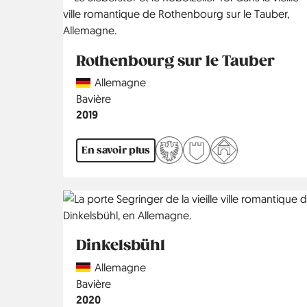
Rothenbourg sur le Tauber
Country
Allemagne
Région
Bavière
Année
2019
En savoir plus
Dinkelsbühl
Country
Allemagne
Région
Bavière
Année
2020