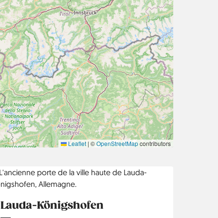
Leaflet
|
©
OpenStreetMap
contributors
Lauda-Königshofen