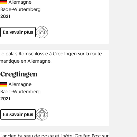
Country
Allemagne
Région
Bade-Wurtemberg
Année
2021
En savoir plus
Creglingen
Country
Allemagne
Région
Bade-Wurtemberg
Année
2021
En savoir plus