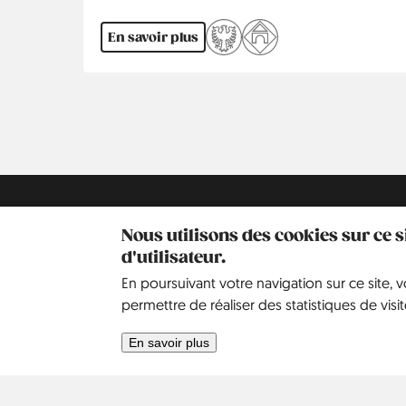
En savoir plus
Pagination
Kontakt
Social
Aide
Pinterest
Nous utilisons des cookies sur ce 
d'utilisateur.
Ours
Politique de
En poursuivant votre navigation sur ce site, 
confidentialité
permettre de réaliser des statistiques de visit
Rechercher
En savoir plus
Contact
Notre histoire