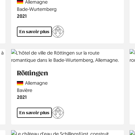
Country
Allemagne
Région
Bade-Wurtemberg
Année
2021
En savoir plus
Röttingen
Country
Allemagne
Région
Bavière
Année
2021
En savoir plus