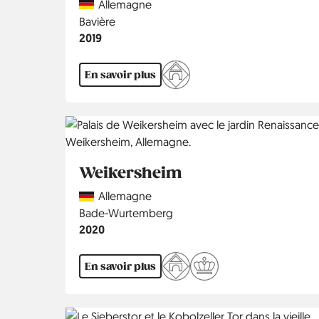
Country
Allemagne
Région
Bavière
Année
2019
En savoir plus
Weikersheim
Country
Allemagne
Région
Bade-Wurtemberg
Année
2020
En savoir plus