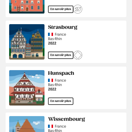
En savoir plus
Strasbourg
Country
France
Région
Bas-Rhin
Année
2022
En savoir plus
Hunspach
Country
France
Région
Bas-Rhin
Année
2022
En savoir plus
Wissembourg
Country
France
Région
Bas-Rhin