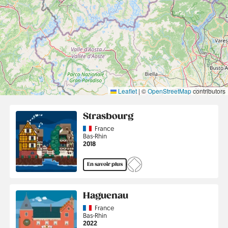
Leaflet
|
©
OpenStreetMap
contributors
Strasbourg
Country
France
Région
Bas-Rhin
Année
2018
En savoir plus
Haguenau
Country
France
Région
Bas-Rhin
Année
2022