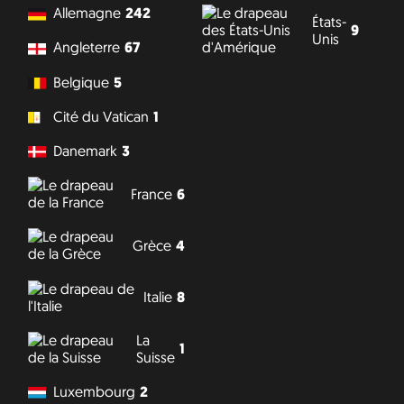
Allemagne
242
États-
9
Unis
Angleterre
67
Belgique
5
Cité du Vatican
1
Danemark
3
France
6
Grèce
4
Italie
8
La
1
Suisse
Luxembourg
2