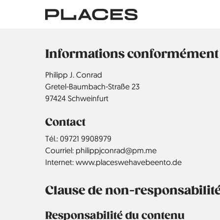
Aller
au
contenu
principal
Informations conformément à 
Philipp J. Conrad
Gretel-Baumbach-Straße 23
97424 Schweinfurt
Contact
Tél.:
09721 9908979
Courriel:
philippjconrad@pm.me
Internet:
www.placeswehavebeento.de
Clause de non-responsabilit
Responsabilité du contenu