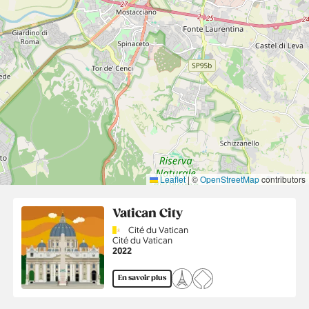
Leaflet
|
©
OpenStreetMap
contributors
Vatican City
Country
Cité du Vatican
Région
Cité du Vatican
Année
2022
En savoir plus