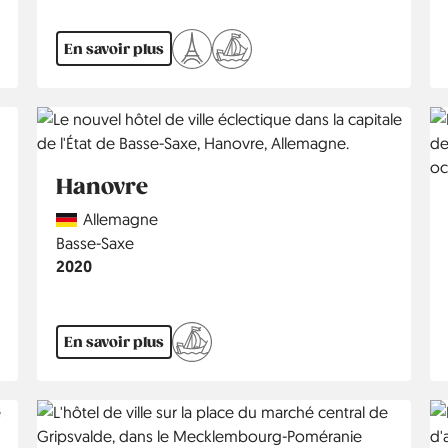
En savoir plus
Hanovre
Country
Allemagne
Région
Basse-Saxe
Année
2020
En savoir plus