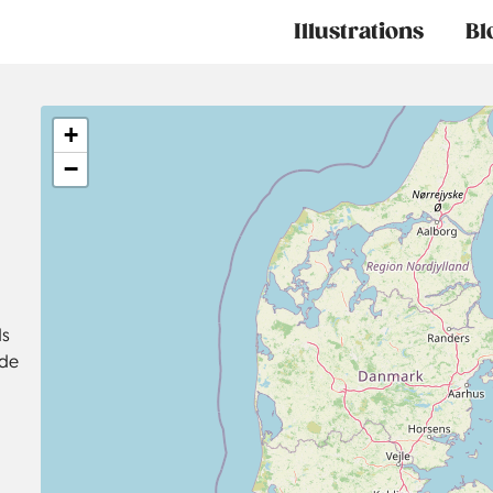
Main
Illustrations
Bl
navigation
+
−
ds
 de