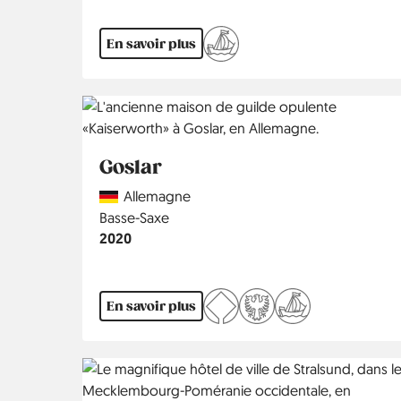
En savoir plus
Goslar
Country
Allemagne
Région
Basse-Saxe
Année
2020
En savoir plus