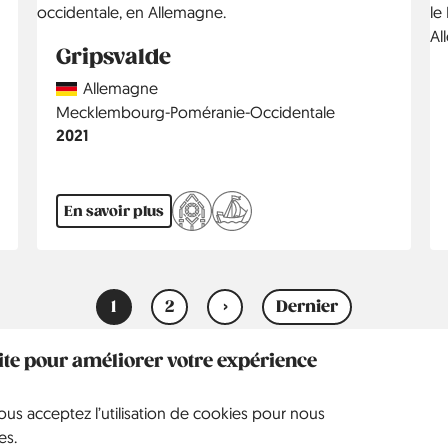
Gripsvalde
Country
Allemagne
Région
Mecklembourg-Poméranie-Occidentale
Année
2021
En savoir plus
1
2
›
Dernier
Page
Page
Page
Dernière
courante
suivante
page
site pour améliorer votre expérience
vous acceptez l’utilisation de cookies pour nous
2015
es.