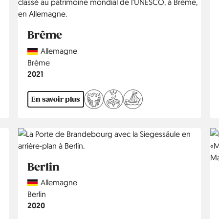
Brême
Country
Allemagne
Région
Brême
Année
2021
En savoir plus
Berlin
Country
Allemagne
Région
Berlin
Année
2020