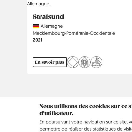
Stralsund
Country
Allemagne
Région
Mecklembourg-Poméranie-Occidentale
Année
2021
En savoir plus
Pagination
Nous utilisons des cookies sur ce 
d'utilisateur.
Kontakt
Social
En poursuivant votre navigation sur ce site, 
Aide
Pinterest
permettre de réaliser des statistiques de visit