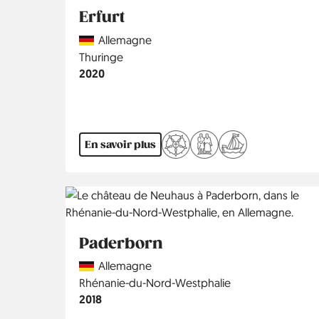
Erfurt
Country
Allemagne
Région
Thuringe
Année
2020
En savoir plus
Paderborn
Country
Allemagne
Région
Rhénanie-du-Nord-Westphalie
Année
2018