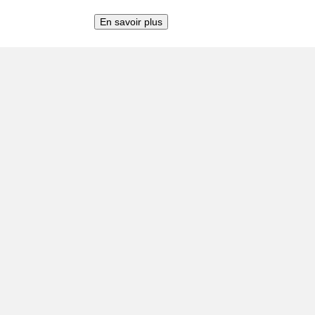
Ours
Politique de
En savoir plus
confidentialité
Rechercher
Contact
Notre histoire
Afrique
Asie
Israël
2