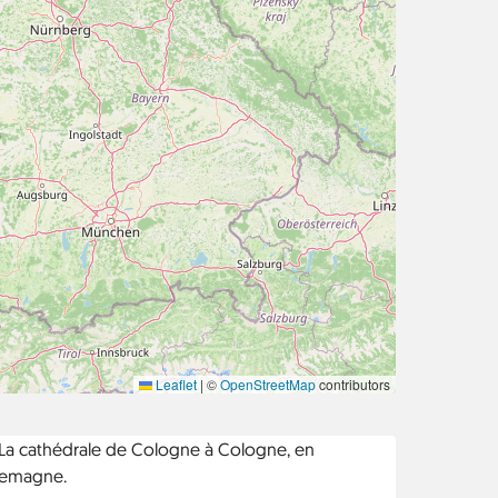
Leaflet
|
©
OpenStreetMap
contributors