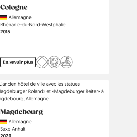
Cologne
Country
Allemagne
Région
Rhénanie-du-Nord-Westphalie
Année
2015
En savoir plus
Magdebourg
Country
Allemagne
Région
Saxe-Anhalt
Année
2020