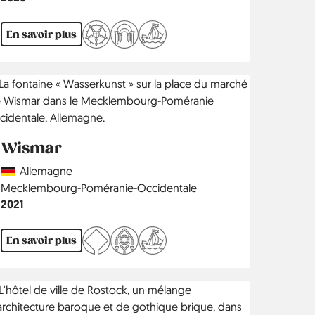
En savoir plus
Wismar
Country
Allemagne
Région
Mecklembourg-Poméranie-Occidentale
Année
2021
En savoir plus