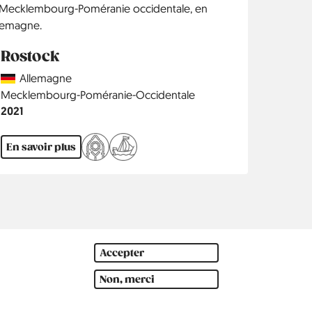
Rostock
Country
Allemagne
Région
Mecklembourg-Poméranie-Occidentale
Année
2021
En savoir plus
Accepter
Non, merci