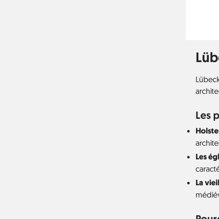
Lüb
Lübeck,
archite
Les p
Holste
archite
Les ég
caracté
La viei
médiév
Pourq