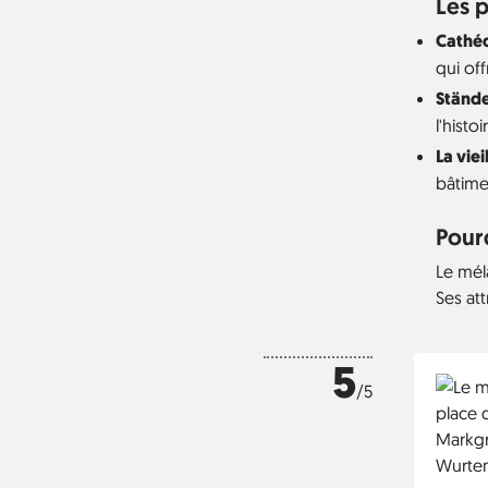
Les p
Cathé
qui off
Ständ
l'histoi
La vie
bâtime
Pourq
Le méla
Ses att
5
/5