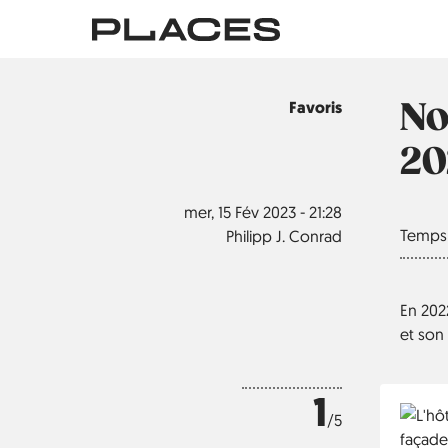
Aller
au
contenu
principal
No
Sujet
Favoris
20
mer, 15 Fév 2023 - 21:28
Temps 
Philipp J. Conrad
En 202
et son 
1
/5