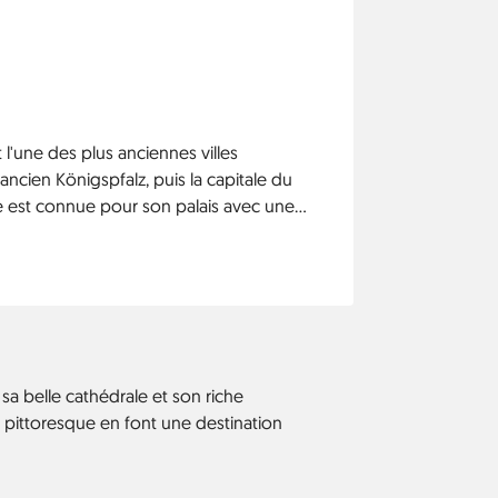
l'une des plus anciennes villes
ancien Königspfalz, puis la capitale du
 est connue pour son palais avec une
rmules magiques de Mersebourg, deux
s écrites en vieux haut allemand.
sa belle cathédrale et son riche
t pittoresque en font une destination