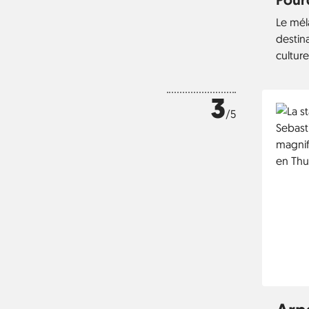
Le mél
destina
culture
3
/5