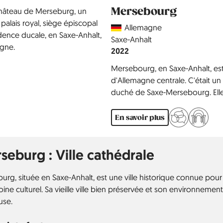
Mersebourg
Country
Allemagne
Région
Saxe-Anhalt
Année
2022
Mersebourg, en Saxe-Anhalt, est 
d'Allemagne centrale. C'était un 
duché de Saxe-Mersebourg. Elle
cathédrale attenante et les Fo
incantations magiques médiévale
En savoir plus
seburg : Ville cathédrale
urg, située en Saxe-Anhalt, est une ville historique connue pour 
ine culturel. Sa vieille ville bien préservée et son environnemen
use.