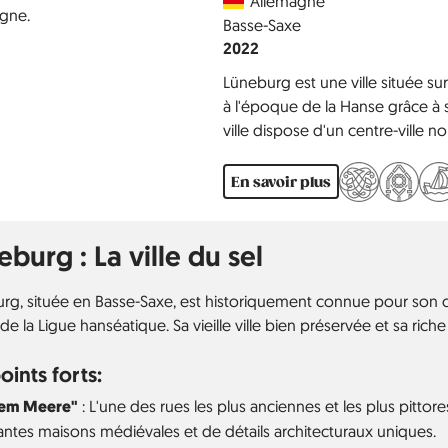
Allemagne
Région
Basse-Saxe
Année
2022
Lüneburg est une ville située sur
à l'époque de la Hanse grâce à s
ville dispose d'un centre-ville 
classés monuments historiques, 
du nord de l'Allemagne.
En savoir plus
burg : La ville du sel
rg, située en Basse-Saxe, est historiquement connue pour son
 de la Ligue hanséatique. Sa vieille ville bien préservée et sa rich
oints forts:
dem Meere"
: L'une des rues les plus anciennes et les plus pitt
ntes maisons médiévales et de détails architecturaux uniques.