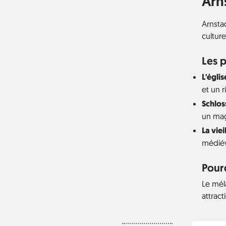
Arn
Arnstad
culture
Les p
L'égli
et un r
Schlo
un mag
La viei
médiév
Pourq
Le méla
attract