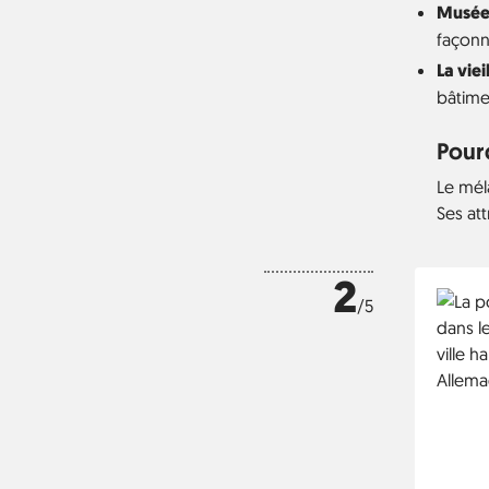
Musée 
façonn
La viei
bâtime
Pourq
Le méla
Ses att
2
/5