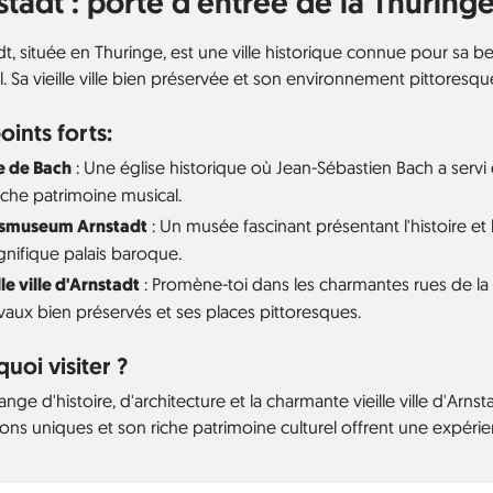
stadt : porte d'entrée de la Thuring
t, située en Thuringe, est une ville historique connue pour sa be
l. Sa vieille ville bien préservée et son environnement pittoresqu
oints forts:
se de Bach
: Une église historique où Jean-Sébastien Bach a servi d
iche patrimoine musical.
ssmuseum Arnstadt
: Un musée fascinant présentant l'histoire et l
nifique palais baroque.
lle ville d'Arnstadt
: Promène-toi dans les charmantes rues de la vi
aux bien préservés et ses places pittoresques.
uoi visiter ?
nge d'histoire, d'architecture et la charmante vieille ville d'Arns
ions uniques et son riche patrimoine culturel offrent une expérien