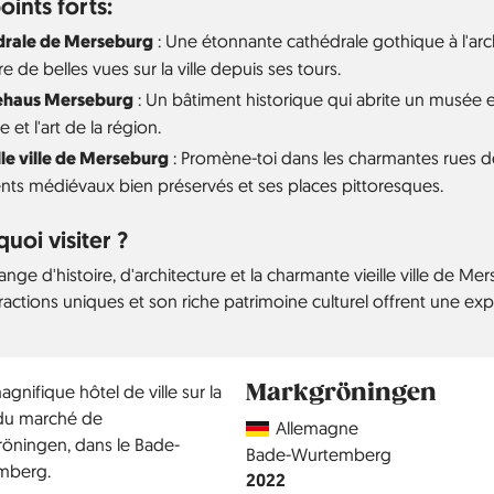
oints forts:
drale de Merseburg
: Une étonnante cathédrale gothique à l'archi
re de belles vues sur la ville depuis ses tours.
ehaus Merseburg
: Un bâtiment historique qui abrite un musée et
re et l'art de la région.
ille ville de Merseburg
: Promène-toi dans les charmantes rues de 
nts médiévaux bien préservés et ses places pittoresques.
uoi visiter ?
nge d'histoire, d'architecture et la charmante vieille ville de M
ractions uniques et son riche patrimoine culturel offrent une expé
Markgröningen
Country
Allemagne
Région
Bade-Wurtemberg
Année
2022