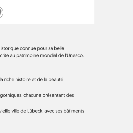
 romain germanique. La vieille ville de
ne mondial de l'UNESCO depuis 1987.
 historique connue pour sa belle
nscrite au patrimoine mondial de l'Unesco.
 riche histoire et de la beauté
s gothiques, chacune présentant des
ieille ville de Lübeck, avec ses bâtiments