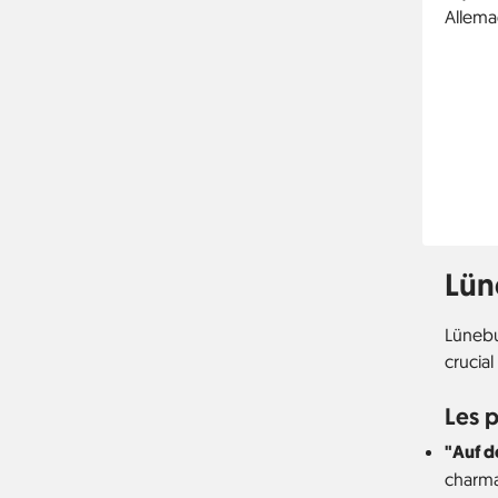
Lüne
Lünebu
crucial
Les p
"Auf 
charma