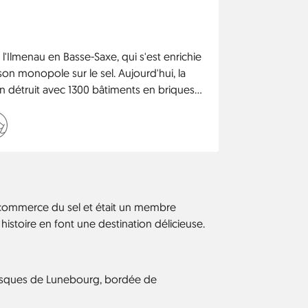
 l'Ilmenau en Basse-Saxe, qui s'est enrichie
on monopole sur le sel. Aujourd'hui, la
non détruit avec 1300 bâtiments en briques
dont le plus grand hôtel de ville médiéval
 commerce du sel et était un membre
e histoire en font une destination délicieuse.
oresques de Lunebourg, bordée de