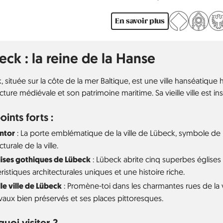
plus grande ville du Saint Empire
Lübeck est inscrite au patrimoi
En savoir plus
eck : la reine de la Hanse
 située sur la côte de la mer Baltique, est une ville hanséatique
cture médiévale et son patrimoine maritime. Sa vieille ville est i
oints forts :
ntor
: La porte emblématique de la ville de Lübeck, symbole de la
cturale de la ville.
lises gothiques de Lübeck
: Lübeck abrite cinq superbes église
ristiques architecturales uniques et une histoire riche.
lle ville de Lübeck
: Promène-toi dans les charmantes rues de la v
aux bien préservés et ses places pittoresques.
uoi visiter ?