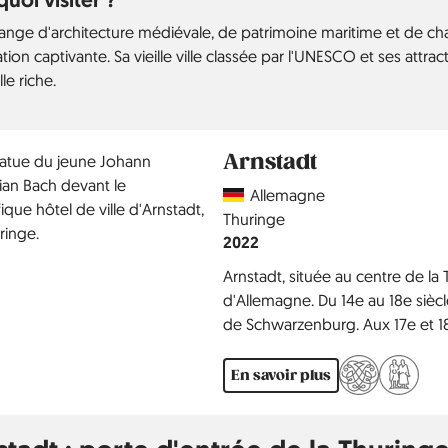
ange d'architecture médiévale, de patrimoine maritime et de char
tion captivante. Sa vieille ville classée par l'UNESCO et ses attr
lle riche.
Arnstadt
Country
Allemagne
Région
Thuringe
Année
2022
Arnstadt, située au centre de la 
d'Allemagne. Du 14e au 18e siècle
de Schwarzenburg. Aux 17e et 18
dont Johann Sebastian Bach, éta
Arnstadt.
En savoir plus