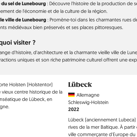
du sel de Lunebourg
: Découvre l'histoire de la production de se
ement de l'économie et de la culture de la région.
lle ville de Lunebourg
: Promène-toi dans les charmantes rues de 
nts médiévaux bien préservés et ses places pittoresques.
uoi visiter ?
nge d'histoire, d'architecture et la charmante vieille ville de L
ractions uniques et son riche patrimoine culturel offrent une expé
Lübeck
Country
Allemagne
Région
Schleswig-Holstein
Année
2022
Lübeck (anciennement Lubeca) es
rives de la mer Baltique. À partir 
ville commerçante d'Europe du No