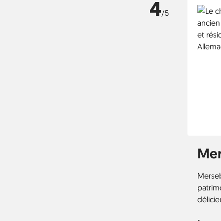
4
/5
Mer
Merseb
patrimo
délicie