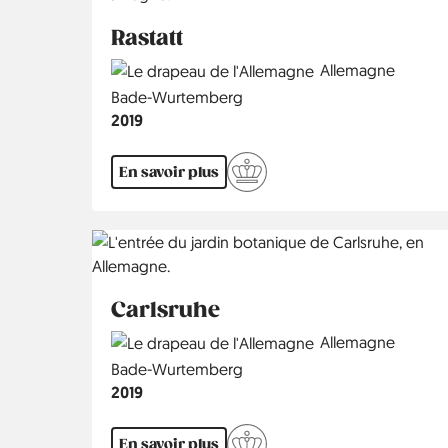
Rastatt
Country
Allemagne
Région
Bade-Wurtemberg
Année
2019
En savoir plus
Carlsruhe
Country
Allemagne
Région
Bade-Wurtemberg
Année
2019
En savoir plus