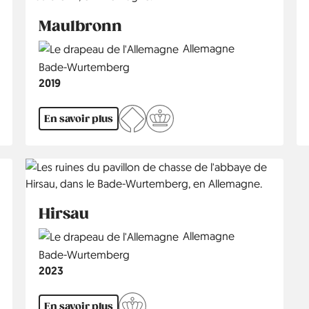
Maulbronn
Country
Allemagne
Région
Bade-Wurtemberg
Année
2019
En savoir plus
Hirsau
Country
Allemagne
Région
Bade-Wurtemberg
Année
2023
En savoir plus