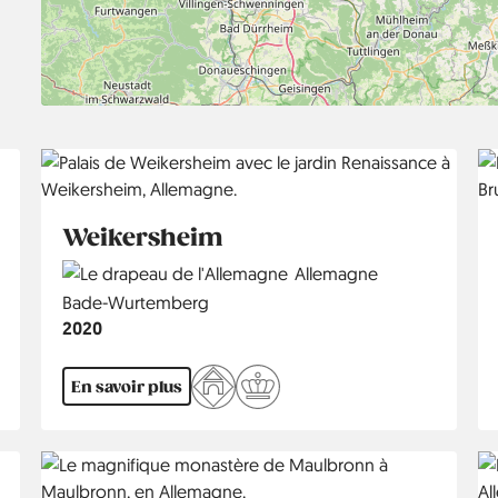
Weikersheim
Country
Allemagne
Région
Bade-Wurtemberg
Année
2020
En savoir plus