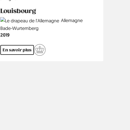
Louisbourg
Country
Allemagne
Région
Bade-Wurtemberg
Année
2019
En savoir plus