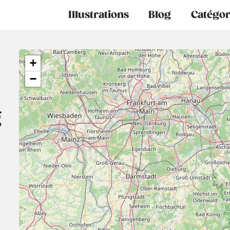
Main
Illustrations
Blog
Catégor
navigation
+
−
g