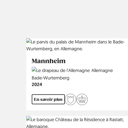
Mannheim
Country
Allemagne
Région
Bade-Wurtemberg
Année
2024
En savoir plus