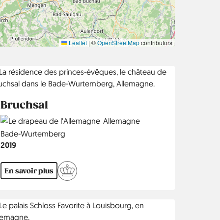
Leaflet
|
©
OpenStreetMap
contributors
Bruchsal
Country
Allemagne
Région
Bade-Wurtemberg
Année
2019
En savoir plus