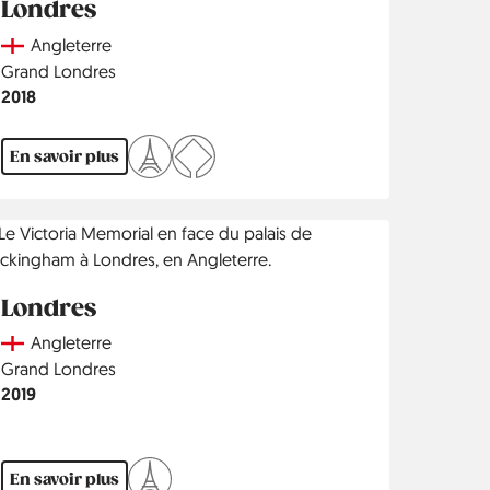
Londres
Country
Angleterre
Région
Grand Londres
Année
2018
En savoir plus
Londres
Country
Angleterre
Région
Grand Londres
Année
2019
En savoir plus