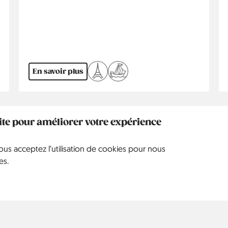
En savoir plus
1
2
›
Dernier
site pour améliorer votre expérience
Page
Page
Page
Dernière
courante
suivante
page
vous acceptez l’utilisation de cookies pour nous
es.
2015
2016
2017