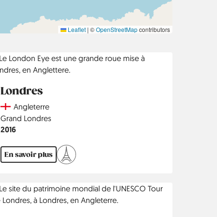
Leaflet
|
©
OpenStreetMap
contributors
Londres
Country
Angleterre
Région
Grand Londres
Année
2016
En savoir plus