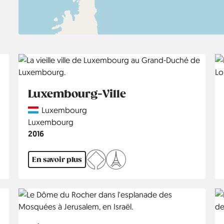
Luxembourg-Ville
Country
Luxembourg
Région
Luxembourg
Année
2016
En savoir plus