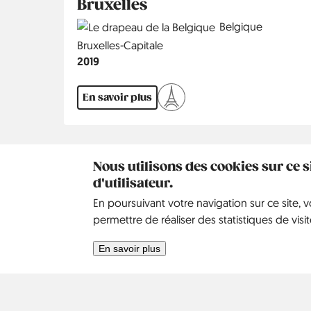
Bruxelles
Country
Belgique
Région
Bruxelles-Capitale
Année
2019
En savoir plus
Pagination
Nous utilisons des cookies sur ce 
d'utilisateur.
En poursuivant votre navigation sur ce site, 
permettre de réaliser des statistiques de visit
Kontakt
Social
Aide
Pinterest
En savoir plus
Ours
Politique de
confidentialité