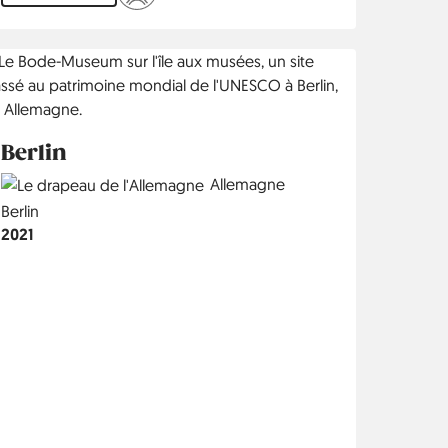
Berlin
Country
Allemagne
Région
Berlin
Année
2021