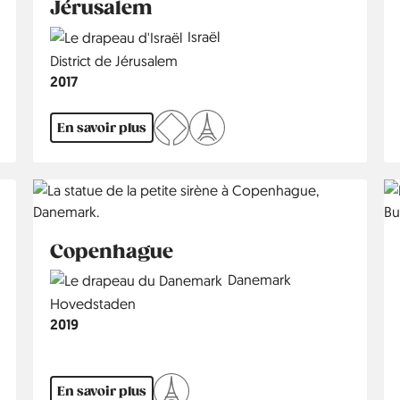
Jérusalem
Country
Israël
Région
District de Jérusalem
Année
2017
En savoir plus
Copenhague
Country
Danemark
Région
Hovedstaden
Année
2019
En savoir plus