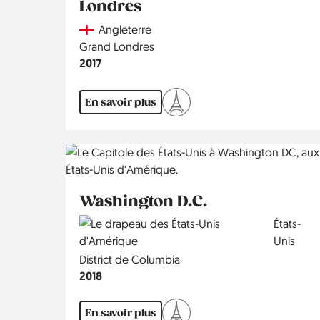
Londres
Country
Angleterre
Région
Grand Londres
Année
2017
En savoir plus
Washington D.C.
Country
États-
Unis
Région
District de Columbia
Année
2018
En savoir plus