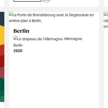
Berlin
Country
Allemagne
Région
Berlin
Année
2020