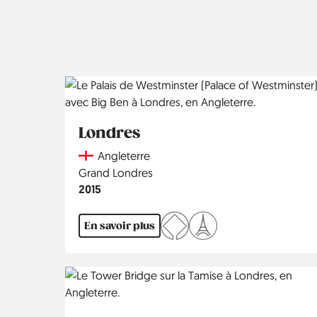
Londres
Country
Angleterre
Région
Grand Londres
Année
2015
En savoir plus