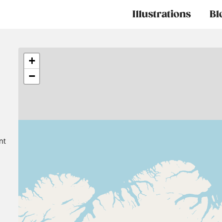
Main
Illustrations
Bl
navigation
+
−
nt