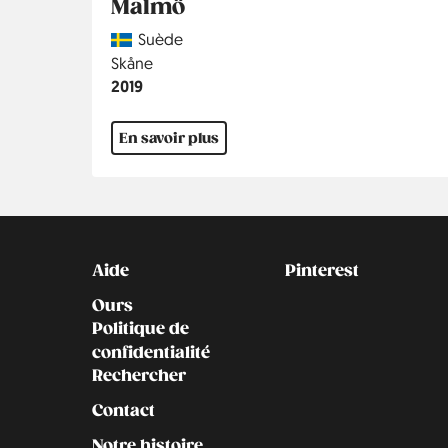
Malmö
Country
Suède
Région
Skåne
Année
2019
En savoir plus
Kontakt
Social
Aide
Pinterest
Ours
Politique de
confidentialité
Rechercher
Contact
Notre histoire