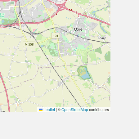
Leaflet
|
©
OpenStreetMap
contributors