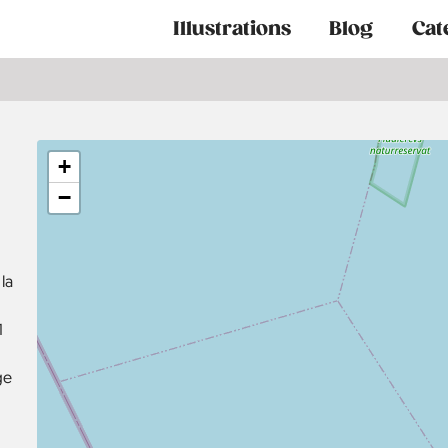
Main
Illustrations
Blog
Cat
navigation
+
−
la
1
ge