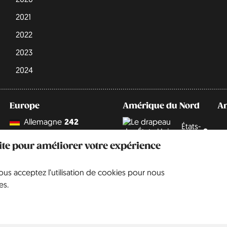
2021
2022
2023
2024
Europe
Amérique du Nord
A
Allemagne
242
États-
9
Unis
Angleterre
67
site pour améliorer votre expérience
Belgique
5
vous acceptez l’utilisation de cookies pour nous
Cité du Vatican
1
es.
Danemark
3