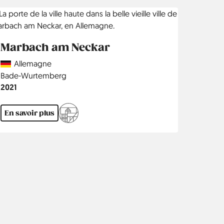
Marbach am Neckar
Country
Allemagne
Région
Bade-Wurtemberg
Année
2021
En savoir plus