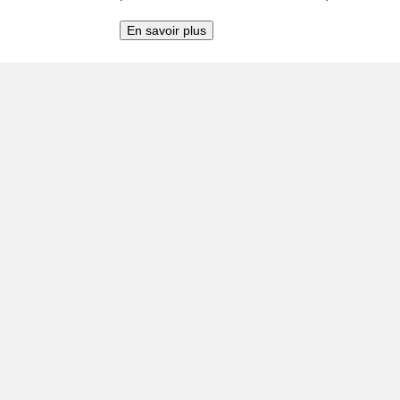
En savoir plus
Afrique
Asie
Israël
2