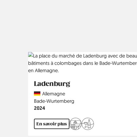
Ladenburg
Country
Allemagne
Région
Bade-Wurtemberg
Année
2024
En savoir plus