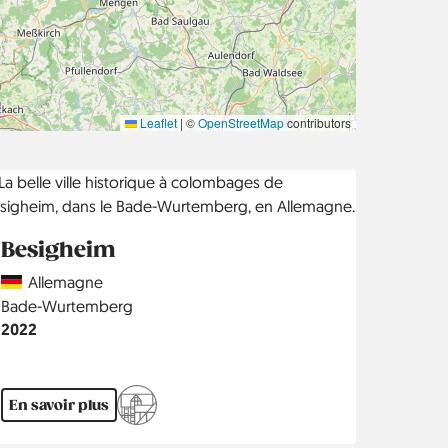
Leaflet
|
©
OpenStreetMap
contributors
Besigheim
Country
Allemagne
Région
Bade-Wurtemberg
Année
2022
En savoir plus