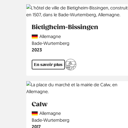
Bietigheim-Bissingen
Country
Allemagne
Région
Bade-Wurtemberg
Année
2023
En savoir plus
Calw
Country
Allemagne
Région
Bade-Wurtemberg
Année
2017