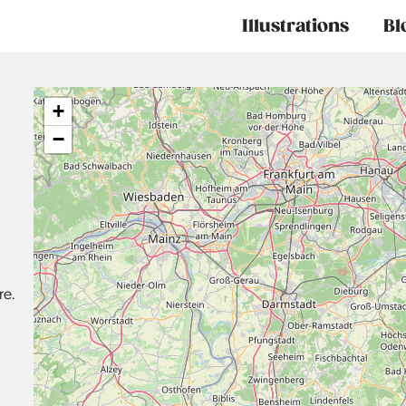
Main
Illustrations
Bl
navigation
+
−
re.