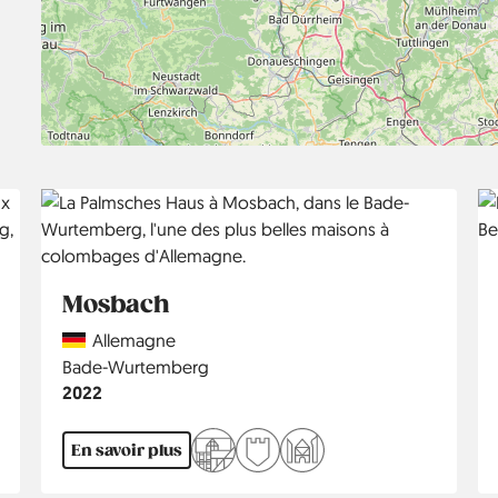
Mosbach
Country
Allemagne
Région
Bade-Wurtemberg
Année
2022
En savoir plus