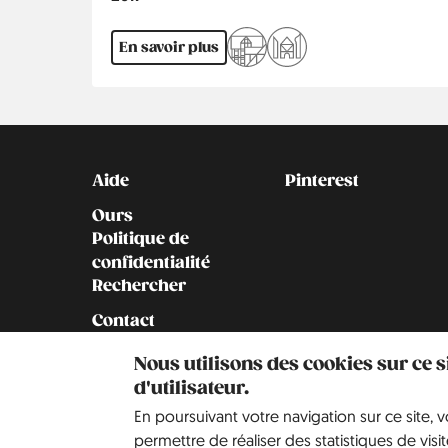
En savoir plus
Kontakt
Social
Aide
Pinterest
Ours
Politique de
confidentialité
Rechercher
Contact
Notre histoire
Nous utilisons des cookies sur ce 
d'utilisateur.
En poursuivant votre navigation sur ce site, 
permettre de réaliser des statistiques de visit