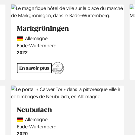
Markgröningen
Country
Allemagne
Région
Bade-Wurtemberg
Année
2022
En savoir plus
Neubulach
Country
Allemagne
Région
Bade-Wurtemberg
Année
2020