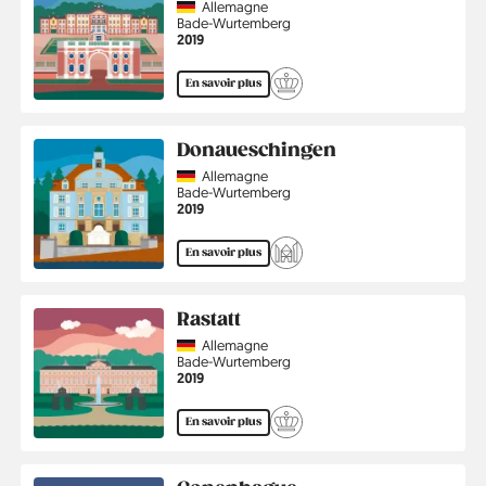
Country
Allemagne
Région
Bade-Wurtemberg
Année
2019
En savoir plus
Donaueschingen
Country
Allemagne
Région
Bade-Wurtemberg
Année
2019
En savoir plus
Rastatt
Country
Allemagne
Région
Bade-Wurtemberg
Année
2019
En savoir plus