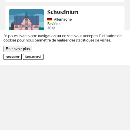
Schweinfurt
Country
Allemagne
Région
Bavière
Année
2019
En poursuivant votre navigation sur ce site, vous acceptez l’utilisation de
cookies pour nous permettre de réaliser des statistiques de visites.
En savoir plus
En savoir plus
Pagination
1
2
3
›
Dernier
Accepter
Non, merci
Page
Page
Page
Page
Dernière
courante
suivante
page
Kontakt
Social
Aide
Pinterest
Ours
Politique de confidentialité
Rechercher