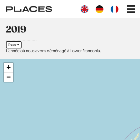
Aller
Main
au
navig
contenu
principal
2019
Pays ➔
L'année où nous avons déménagé à Lower Franconia.
+
−