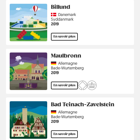
Billund
Country
Danemark
Région
Syddanmark
Année
2019
En savoir plus
Maulbronn
Country
Allemagne
Région
Bade-Wurtemberg
Année
2019
En savoir plus
Bad Teinach-Zavelstein
Country
Allemagne
Région
Bade-Wurtemberg
Année
2019
En savoir plus