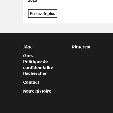
Année
2023
En savoir plus
Kontakt
Social
Aide
Pinterest
Ours
Politique de
confidentialité
Rechercher
Contact
Notre histoire