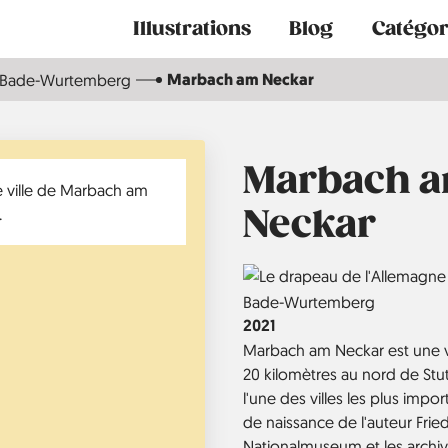
Main
Illustrations
Blog
Catégor
navigation
Marbach am Neckar
Bade-Wurtemberg
Marbach 
Neckar
Country
Région
Bade-Wurtemberg
Année
2021
Marbach am Neckar est une v
20 kilomètres au nord de Stuttg
l'une des villes les plus impo
de naissance de l'auteur Friedri
Nationalmuseum et les archive