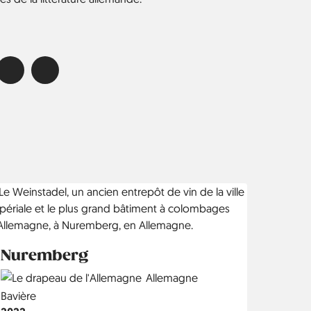
Nuremberg
Country
Allemagne
Région
Bavière