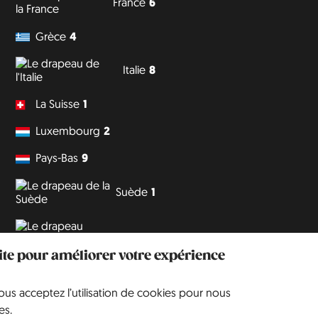
France
6
Grèce
4
Italie
8
La Suisse
1
Luxembourg
2
Pays-Bas
9
Suède
1
Tchéquie
3
site pour améliorer votre expérience
vous acceptez l’utilisation de cookies pour nous
Philipp J. Conrad
·
Creative Commons: BY, NC, DA
· Soli Deo Gloria
es.