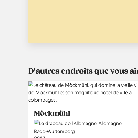
D'autres endroits que vous 
Möckmühl
Country
Allemagne
Région
Bade-Wurtemberg