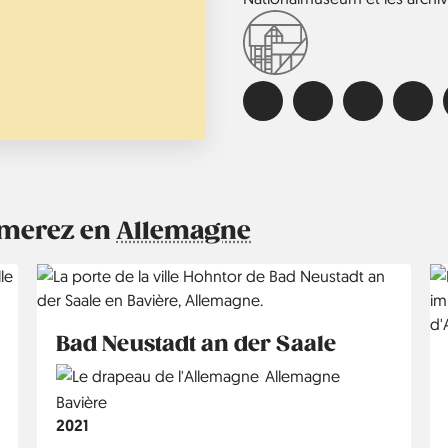
aimerez en
Allemagne
Bad Neustadt an der Saale
Country
Allemagne
Région
Bavière
Année
2021