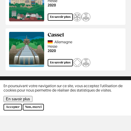
Région
Hesse
Année
2020
En savoir plus
Cassel
Country
Allemagne
Région
Hesse
Année
2020
En savoir plus
Kontakt
Social
En poursuivant votre navigation sur ce site, vous acceptez l’utilisation de
Aide
Pinterest
cookies pour nous permettre de réaliser des statistiques de visites.
En savoir plus
Ours
Accepter
Non, merci
Politique de confidentialité
Rechercher