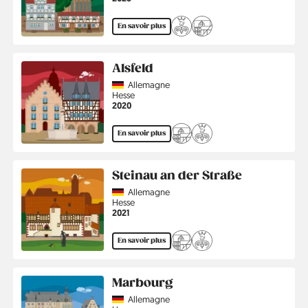
En savoir plus
Alsfeld
Country
Allemagne
Région
Hesse
Année
2020
En savoir plus
Steinau an der Straße
Country
Allemagne
Région
Hesse
Année
2021
En savoir plus
Marbourg
Country
Allemagne