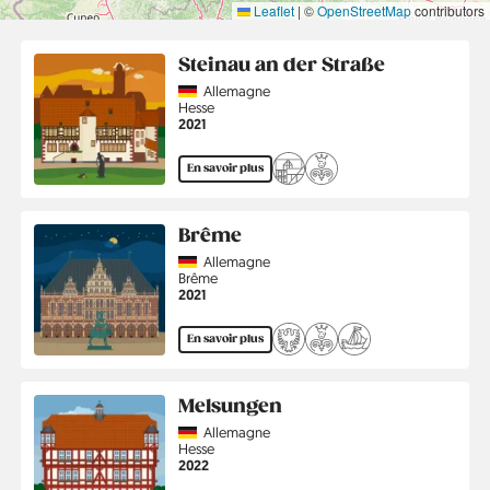
Leaflet
|
©
OpenStreetMap
contributors
Steinau an der Straße
Country
Allemagne
Région
Hesse
Année
2021
En savoir plus
Brême
Country
Allemagne
Région
Brême
Année
2021
En savoir plus
Melsungen
Country
Allemagne
Région
Hesse
Année
2022