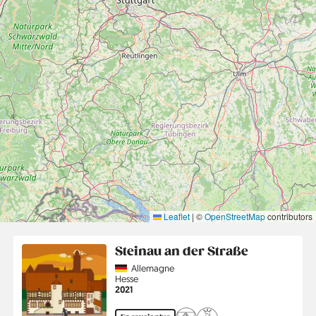
Leaflet
|
©
OpenStreetMap
contributors
Steinau an der Straße
Country
Allemagne
Région
Hesse
Année
2021