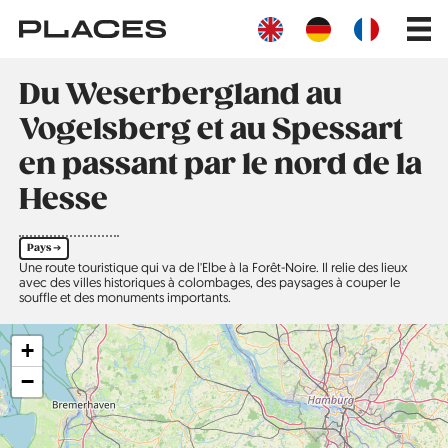
Aller
Main
au
navig
contenu
principal
Du Weserbergland au
Vogelsberg et au Spessart
en passant par le nord de la
Hesse
Pays ➔
Une route touristique qui va de l'Elbe à la Forêt-Noire. Il relie des lieux
avec des villes historiques à colombages, des paysages à couper le
souffle et des monuments importants.
+
−