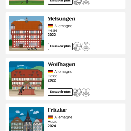
En savoir plus
Melsungen
Country
Allemagne
Région
Hesse
Année
2022
En savoir plus
Wolfhagen
Country
Allemagne
Région
Hesse
Année
2022
En savoir plus
Fritzlar
Country
Allemagne
Région
Hesse
Année
2024