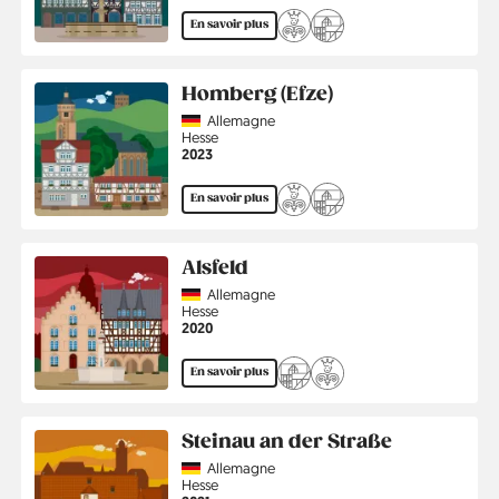
En savoir plus
Homberg (Efze)
Country
Allemagne
Région
Hesse
Année
2023
En savoir plus
Alsfeld
Country
Allemagne
Région
Hesse
Année
2020
En savoir plus
Steinau an der Straße
Country
Allemagne
Région
Hesse