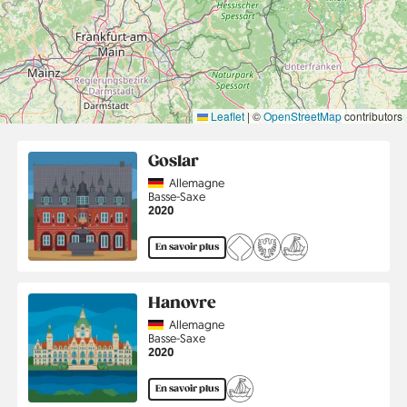
Leaflet
|
©
OpenStreetMap
contributors
Goslar
Country
Allemagne
Région
Basse-Saxe
Année
2020
En savoir plus
Hanovre
Country
Allemagne
Région
Basse-Saxe
Année
2020
En savoir plus