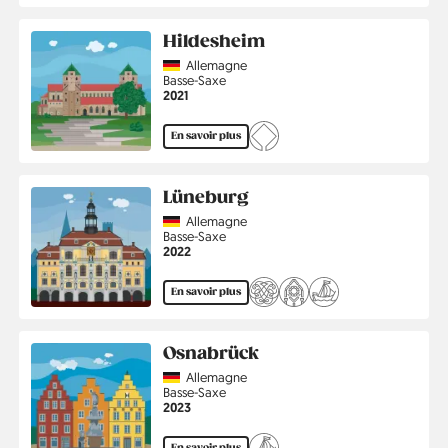
Hildesheim
Country
Allemagne
Région
Basse-Saxe
Année
2021
En savoir plus
Lüneburg
Country
Allemagne
Région
Basse-Saxe
Année
2022
En savoir plus
Osnabrück
Country
Allemagne
Région
Basse-Saxe
Année
2023
En savoir plus