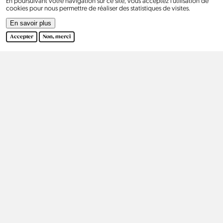
En poursuivant votre navigation sur ce site, vous acceptez l’utilisation de
2016
cookies pour nous permettre de réaliser des statistiques de visites.
En savoir plus
2017
Accepter
Non, merci
2018
2019
2020
2021
2022
2023
2024
Afrique
Asie