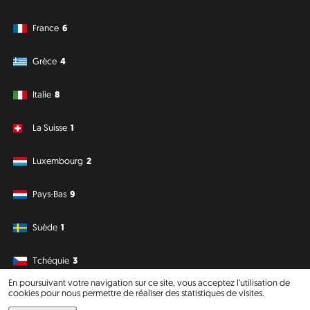
France
6
Grèce
4
Italie
8
La Suisse
1
Luxembourg
2
Pays-Bas
9
Suède
1
Tchéquie
3
En poursuivant votre navigation sur ce site, vous acceptez l’utilisation de
cookies pour nous permettre de réaliser des statistiques de visites.
Amérique du Sud
Océanie