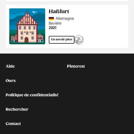
Haßfurt
Country
Allemagne
Région
Bavière
Année
2021
En savoir plus
Kontakt
Social
Aide
Pinterest
Ours
Politique de confidentialité
Rechercher
Contact