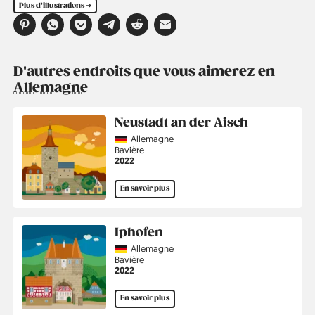
Plus d'illustrations ➔
D'autres endroits que vous aimerez en
Allemagne
Neustadt an der Aisch
Country
Allemagne
Région
Bavière
Année
2022
En savoir plus
Iphofen
Country
Allemagne
Région
Bavière
Année
2022
En savoir plus