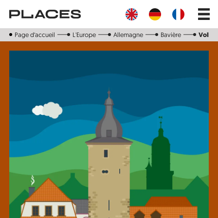
Aller
Main
au
navig
contenu
principal
Page d‘accueil
L'Europe
Allemagne
Bavière
Volka