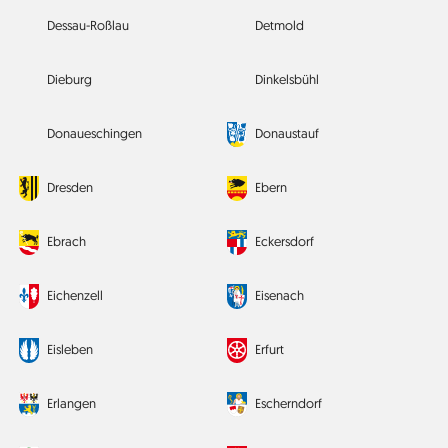
Dessau-Roßlau
Detmold
Dieburg
Dinkelsbühl
Donaueschingen
Donaustauf
Dresden
Ebern
Ebrach
Eckersdorf
Eichenzell
Eisenach
Eisleben
Erfurt
Erlangen
Escherndorf