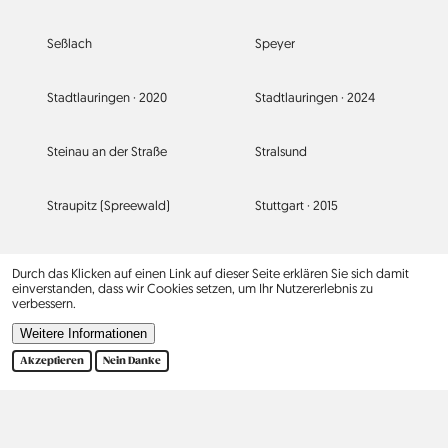
Seßlach
Speyer
Stadtlauringen ·
2020
Stadtlauringen ·
2024
Steinau an der Straße
Stralsund
Straupitz (Spreewald)
Stuttgart ·
2015
Stuttgart ·
2019
Tauberbischofsheim
Durch das Klicken auf einen Link auf dieser Seite erklären Sie sich damit
einverstanden, dass wir Cookies setzen, um Ihr Nutzererlebnis zu
verbessern.
Torgau
Treffurt
Weitere Informationen
Akzeptieren
Nein Danke
Trier
Tübingen
Ulm
Umkirch