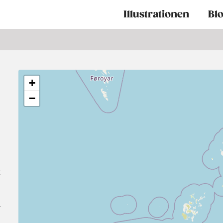
Main
Illustrationen
Bl
navigation
+
−
t
r