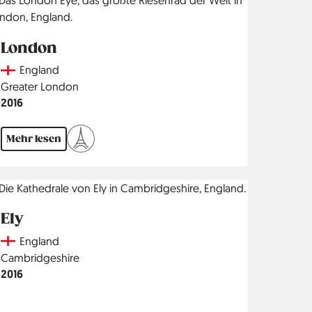
London
Country
England
Region
Greater London
Jahr
2016
Mehr lesen
Ely
Country
England
Region
Cambridgeshire
Jahr
2016