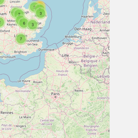
10
2
2
3
3
2
4
2
6
3
7