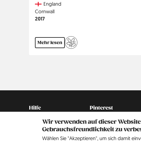
Country
England
Region
Cornwall
Jahr
2017
Mehr lesen
Seitennummerierung
Kontakt
Social
Hilfe
Pinterest
Impressum
Wir verwenden auf dieser Website
Gebrauchsfreundlichkeit zu verbe
Datenschutz
Wählen Sie "Akzeptieren", um sich damit einv