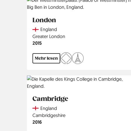
London
Country
England
Region
Greater London
Jahr
2015
Mehr lesen
Cambridge
Country
England
Region
Cambridgeshire
Jahr
2016