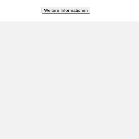
Suche
Weitere Informationen
Kontakt
Unsere Geschichte
Afrika
Asien
Israel
2