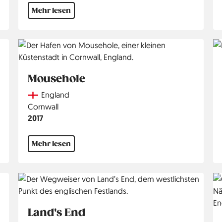
Mehr lesen
Mousehole
Country
England
Region
Cornwall
Jahr
2017
Mehr lesen
Land's End