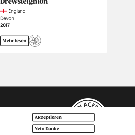
Drewsteignton
Country
England
Region
Devon
Jahr
2017
Mehr lesen
Akzeptieren
Nein Danke