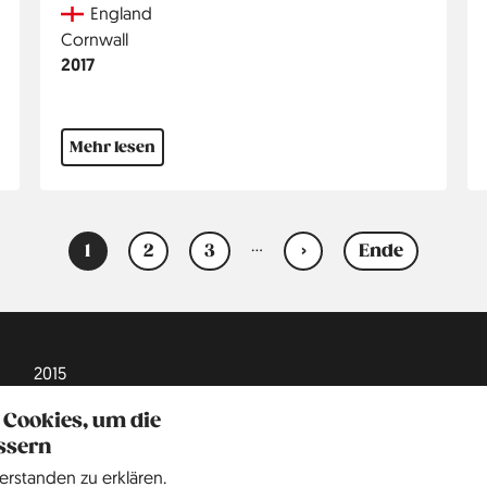
Country
England
Region
Cornwall
Jahr
2017
Mehr lesen
…
1
2
3
›
Ende
Aktuelle
Seite
Seite
Nächste
Letzte
Seite
Seite
Seite
2015
2016
 Cookies, um die
ssern
2017
erstanden zu erklären.