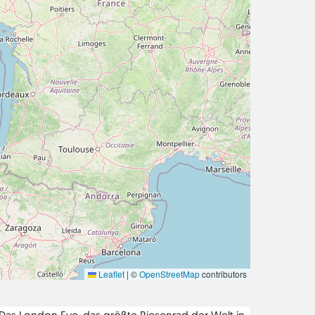
Leaflet
|
©
OpenStreetMap
contributors