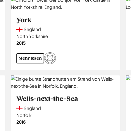
York
Country
England
Region
North Yorkshire
Jahr
2015
Mehr lesen
Wells-next-the-Sea
Country
England
Region
Norfolk
Jahr
2016