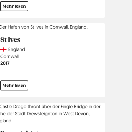
Mehr lesen
St Ives
Country
England
Region
Cornwall
Jahr
2017
Mehr lesen