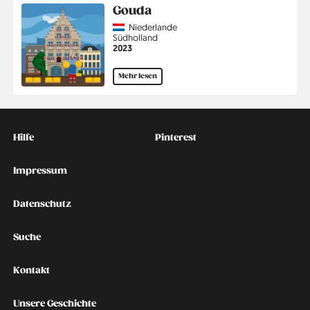
Gouda
Country
Niederlande
Region
Südholland
Jahr
2023
Mehr lesen
Kontakt
Social
Hilfe
Pinterest
Impressum
Datenschutz
Suche
Kontakt
Unsere Geschichte