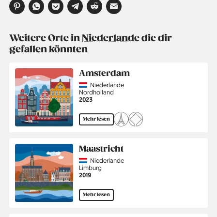
Weitere Orte in
Niederlande
die dir
gefallen könnten
Amsterdam
Country
Niederlande
Region
Nordholland
Jahr
2023
Mehr lesen
Maastricht
Country
Niederlande
Region
Limburg
Jahr
2019
Mehr lesen