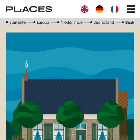
Direkt
Main
zum
navig
Inhalt
Startseite
Europa
Niederlande
Südholland
Boskoo