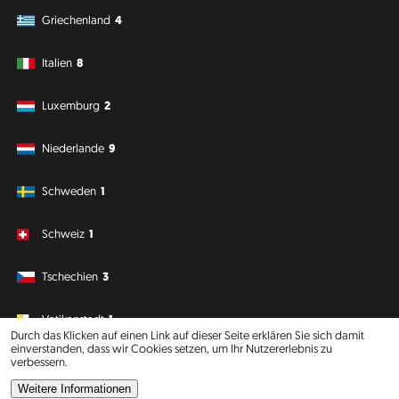
Griechenland
4
Italien
8
Luxemburg
2
Niederlande
9
Schweden
1
Schweiz
1
Tschechien
3
Vatikanstadt
1
Durch das Klicken auf einen Link auf dieser Seite erklären Sie sich damit
einverstanden, dass wir Cookies setzen, um Ihr Nutzererlebnis zu
verbessern.
Südamerika
Ozeanien
Weitere Informationen
Philipp J. Conrad
·
Creative Commons: BY, NC, DA
· Soli Deo Gloria