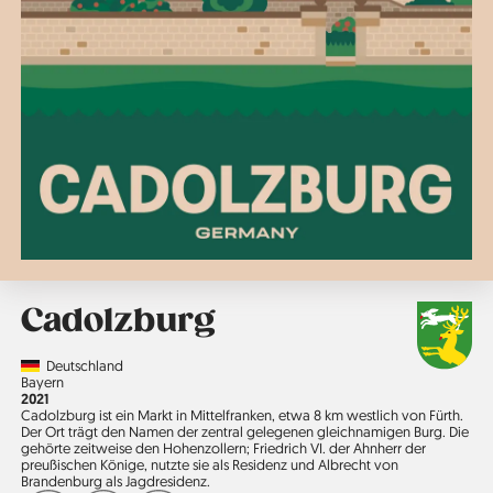
Cadolzburg
Country
Deutschland
Region
Bayern
Jahr
2021
Cadolzburg ist ein Markt in Mittelfranken, etwa 8 km westlich von Fürth.
Der Ort trägt den Namen der zentral gelegenen gleichnamigen Burg. Die
gehörte zeitweise den Hohenzollern; Friedrich VI. der Ahnherr der
preußischen Könige, nutzte sie als Residenz und Albrecht von
Brandenburg als Jagdresidenz.