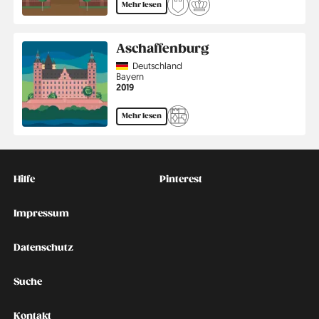
Mehr lesen
Aschaffenburg
Country
Deutschland
Region
Bayern
Jahr
2019
Mehr lesen
Kontakt
Social
Hilfe
Pinterest
Impressum
Datenschutz
Suche
Kontakt