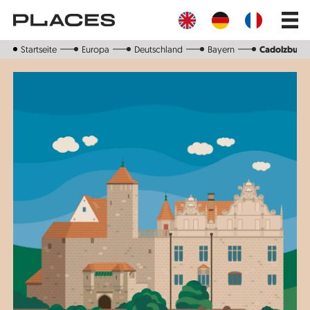
Direkt
Main
zum
navig
Inhalt
Startseite
Europa
Deutschland
Bayern
Cadolzburg