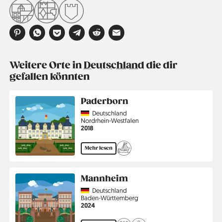
Weitere Orte in
Deutschland
die dir
gefallen könnten
Paderborn
Country
Deutschland
Region
Nordrhein-Westfalen
Jahr
2018
Mehr lesen
Mannheim
Country
Deutschland
Region
Baden-Württemberg
Jahr
2024