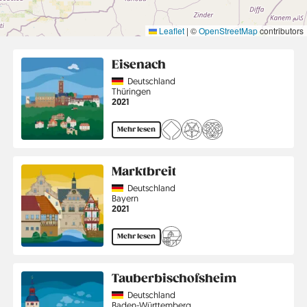
Leaflet
|
©
OpenStreetMap
contributors
Eisenach
Country
Deutschland
Region
Thüringen
Jahr
2021
Mehr lesen
Marktbreit
Country
Deutschland
Region
Bayern
Jahr
2021
Mehr lesen
Tauberbischofsheim
Country
Deutschland
Region
Baden-Württemberg