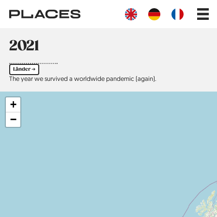
Direkt
Main
zum
navig
Inhalt
2021
Länder ➔
The year we survived a worldwide pandemic (again).
+
−