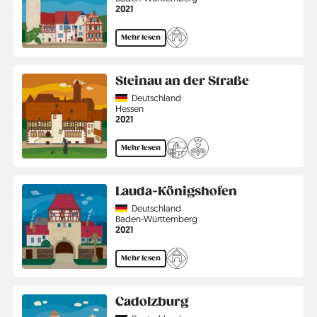
Jahr
2021
Mehr lesen
Steinau an der Straße
Country
Deutschland
Region
Hessen
Jahr
2021
Mehr lesen
Lauda-Königshofen
Country
Deutschland
Region
Baden-Württemberg
Jahr
2021
Mehr lesen
Cadolzburg