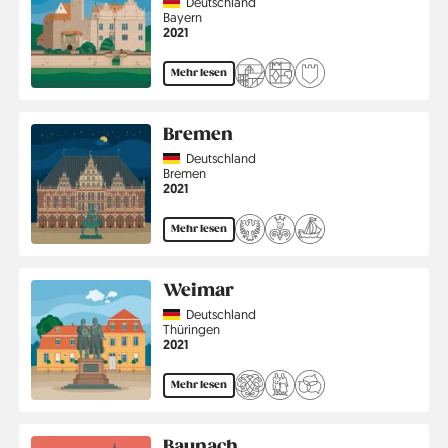
Country
Deutschland
Region
Bayern
Jahr
2021
Mehr lesen
Bremen
Country
Deutschland
Region
Bremen
Jahr
2021
Mehr lesen
Weimar
Country
Deutschland
Region
Thüringen
Jahr
2021
Mehr lesen
Baunach