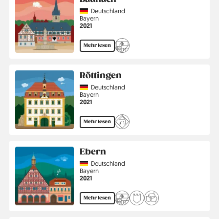
Country
Deutschland
Region
Bayern
Jahr
2021
Mehr lesen
Röttingen
Country
Deutschland
Region
Bayern
Jahr
2021
Mehr lesen
Ebern
Country
Deutschland
Region
Bayern
Jahr
2021
Mehr lesen