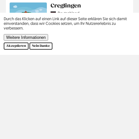
Creglingen
Country
Deutschland
Region
Baden-Württemberg
Durch das Klicken auf einen Link auf dieser Seite erklären Sie sich damit
Jahr
2021
einverstanden, dass wir Cookies setzen, um Ihr Nutzererlebnis zu
verbessern.
Mehr lesen
Weitere Informationen
Akzeptieren
Nein Danke
Seitennummerierung
…
1
2
3
›
Ende
Aktuelle
Seite
Seite
Nächste
Letzte
Seite
Seite
Seite
Kontakt
Social
Hilfe
Pinterest
Impressum
Datenschutz
Suche
Kontakt