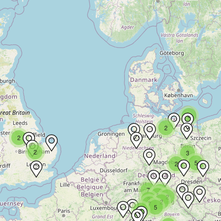
6
2
2
2
3
5
2
7
7
8
2
3
2
7
5
2