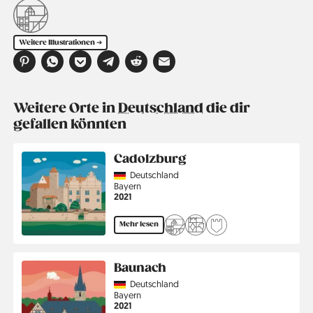
Weitere Illustrationen ➔
Weitere Orte in
Deutschland
die dir
gefallen könnten
Cadolzburg
Country
Deutschland
Region
Bayern
Jahr
2021
Mehr lesen
Baunach
Country
Deutschland
Region
Bayern
Jahr
2021