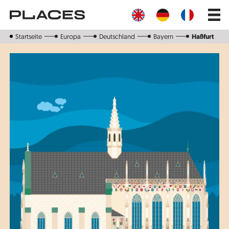
Direkt
Main
zum
navig
Inhalt
Startseite
Europa
Deutschland
Bayern
Haßfurt