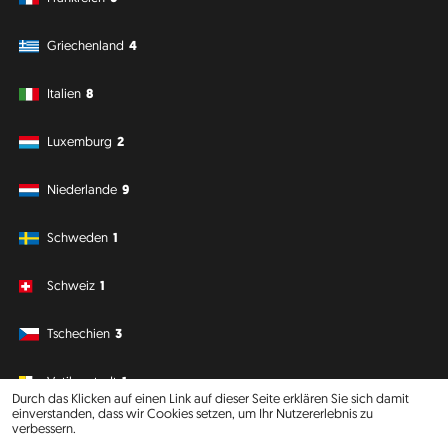
Griechenland
4
Italien
8
Luxemburg
2
Niederlande
9
Schweden
1
Schweiz
1
Tschechien
3
Vatikanstadt
1
Durch das Klicken auf einen Link auf dieser Seite erklären Sie sich damit
einverstanden, dass wir Cookies setzen, um Ihr Nutzererlebnis zu
verbessern.
Südamerika
Ozeanien