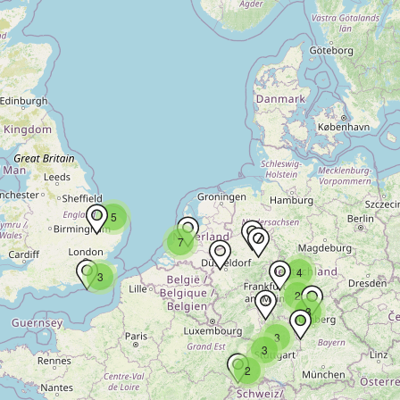
5
7
4
3
2
3
3
3
2