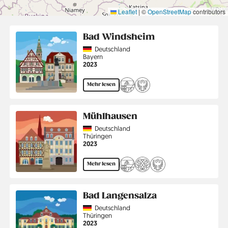
Leaflet
|
©
OpenStreetMap
contributors
Bad Windsheim
Country
Deutschland
Region
Bayern
Jahr
2023
Mehr lesen
Mühlhausen
Country
Deutschland
Region
Thüringen
Jahr
2023
Mehr lesen
Bad Langensalza
Country
Deutschland
Region
Thüringen
Jahr
2023