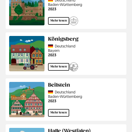
Region
Baden-Württemberg
Jahr
2023
Mehr lesen
Königsberg
Country
Deutschland
Region
Bayern
Jahr
2023
Mehr lesen
Beilstein
Country
Deutschland
Region
Baden-Württemberg
Jahr
2023
Mehr lesen
Halle (Westfalen)