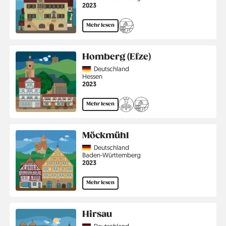
Jahr
2023
Mehr lesen
Homberg (Efze)
Country
Deutschland
Region
Hessen
Jahr
2023
Mehr lesen
Möckmühl
Country
Deutschland
Region
Baden-Württemberg
Jahr
2023
Mehr lesen
Hirsau
Country
Deutschland