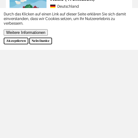
Country
Deutschland
Region
Nordrhein-Westfalen
Durch das Klicken auf einen Link auf dieser Seite erklären Sie sich damit
Jahr
2023
einverstanden, dass wir Cookies setzen, um Ihr Nutzererlebnis zu
verbessern.
Mehr lesen
Weitere Informationen
Akzeptieren
Nein Danke
Seitennummerierung
…
1
2
3
›
Ende
Aktuelle
Seite
Seite
Nächste
Letzte
Seite
Seite
Seite
Kontakt
Social
Hilfe
Pinterest
Impressum
Datenschutz
Suche
Kontakt