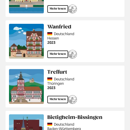
Mehr lesen
Wanfried
Country
Deutschland
Region
Hessen
Jahr
2023
Mehr lesen
Treffurt
Country
Deutschland
Region
Thüringen
Jahr
2023
Mehr lesen
Bietigheim-Bissingen
Country
Deutschland
Region
Baden-Württemberg