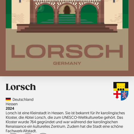
Lorsch
Country
Deutschland
Region
Hessen
Jahr
2024
Lorsch ist eine Kleinstadt in Hessen. Sie ist bekannt für ihr karolingisches
Kloster, die Abtei Lorsch, die zum UNESCO-Weltkultur­erbe gehört. Das
Kloster wurde 764 gegründet und war während der karolingischen
Renaissance ein kulturelles Zentrum. Zudem hat die Stadt eine schöne
Fachwerk-Altstadt.