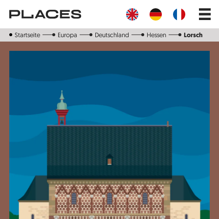
Direkt
Main
zum
navig
Inhalt
Startseite
Europa
Deutschland
Hessen
Lorsch