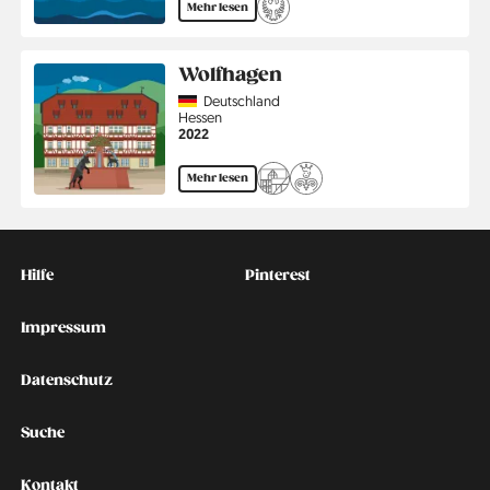
Mehr lesen
Wolfhagen
Country
Deutschland
Region
Hessen
Jahr
2022
Mehr lesen
Kontakt
Social
Hilfe
Pinterest
Impressum
Datenschutz
Suche
Kontakt