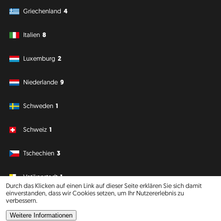
Griechenland
4
Italien
8
Luxemburg
2
Niederlande
9
Schweden
1
Schweiz
1
Tschechien
3
Vatikanstadt
1
Durch das Klicken auf einen Link auf dieser Seite erklären Sie sich damit
einverstanden, dass wir Cookies setzen, um Ihr Nutzererlebnis zu
verbessern.
Südamerika
Ozeanien
Weitere Informationen
Philipp J. Conrad
·
Creative Commons: BY, NC, DA
· Soli Deo Gloria