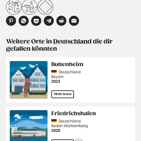
Weitere Orte in
Deutschland
die dir
gefallen könnten
Buttenheim
Country
Deutschland
Region
Bayern
Jahr
2023
Mehr lesen
Friedrichshafen
Country
Deutschland
Region
Baden-Württemberg
Jahr
2020