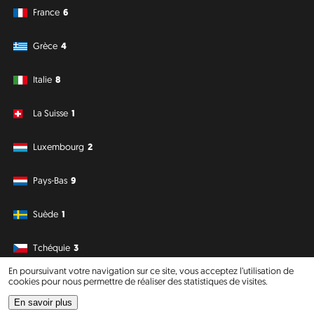
France
6
Grèce
4
Italie
8
La Suisse
1
Luxembourg
2
Pays-Bas
9
Suède
1
Tchéquie
3
En poursuivant votre navigation sur ce site, vous acceptez l’utilisation de
cookies pour nous permettre de réaliser des statistiques de visites.
Amérique du Sud
Océanie
En savoir plus
Philipp J. Conrad
·
Creative Commons: BY, NC, DA
· Soli Deo Gloria