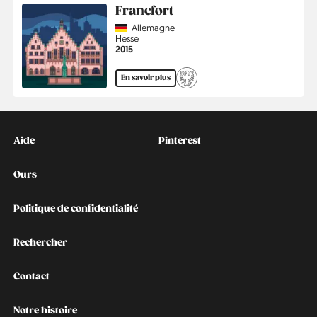
Francfort
Country
Allemagne
Région
Hesse
Année
2015
En savoir plus
Kontakt
Social
Aide
Pinterest
Ours
Politique de confidentialité
Rechercher
Contact
Notre histoire