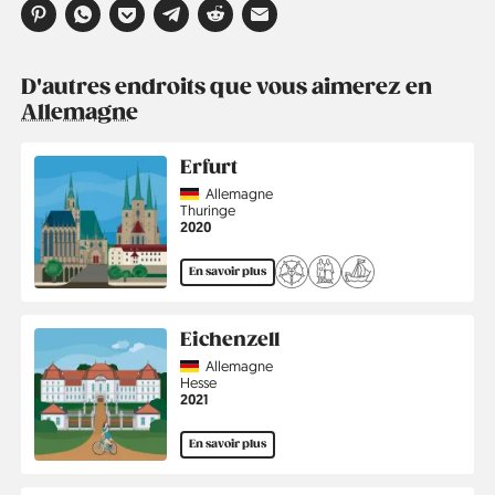
D'autres endroits que vous aimerez en
Allemagne
Erfurt
Country
Allemagne
Région
Thuringe
Année
2020
En savoir plus
Eichenzell
Country
Allemagne
Région
Hesse
Année
2021
En savoir plus