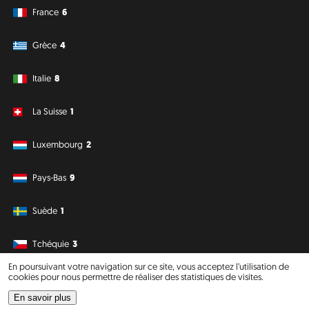
France
6
Grèce
4
Italie
8
La Suisse
1
Luxembourg
2
Pays-Bas
9
Suède
1
Tchéquie
3
En poursuivant votre navigation sur ce site, vous acceptez l’utilisation de
cookies pour nous permettre de réaliser des statistiques de visites.
Amérique du Sud
Océanie
En savoir plus
Philipp J. Conrad
·
Creative Commons: BY, NC, DA
· Soli Deo Gloria