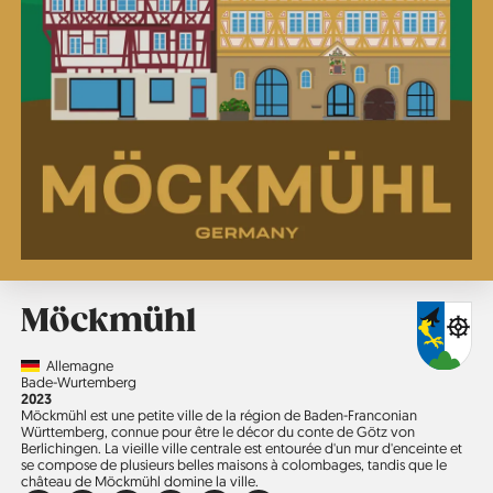
Möckmühl
Country
Allemagne
Région
Bade-Wurtemberg
Année
2023
Möckmühl est une petite ville de la région de Baden-Franconian
Württemberg, connue pour être le décor du conte de Götz von
Berlichingen. La vieille ville centrale est entourée d'un mur d'enceinte et
se compose de plusieurs belles maisons à colombages, tandis que le
château de Möckmühl domine la ville.