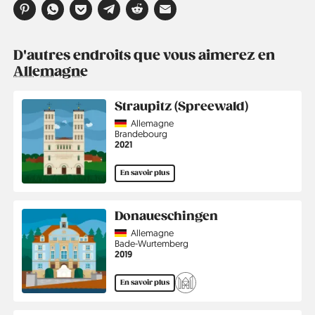
D'autres endroits que vous aimerez en
Allemagne
Straupitz (Spreewald)
Country
Allemagne
Région
Brandebourg
Année
2021
En savoir plus
Donaueschingen
Country
Allemagne
Région
Bade-Wurtemberg
Année
2019
En savoir plus