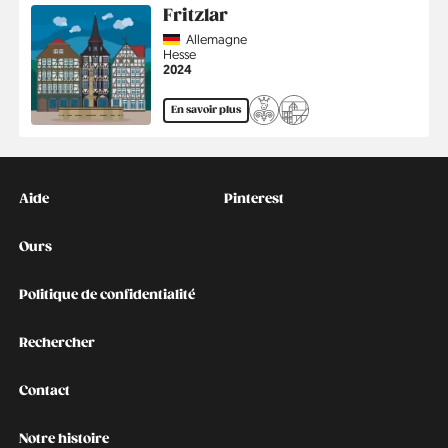
Fritzlar
Country
Allemagne
Région
Hesse
Année
2024
En savoir plus
Kontakt
Social
Aide
Pinterest
Ours
Politique de confidentialité
Rechercher
Contact
Notre histoire