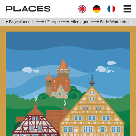
Aller
Main
au
navig
contenu
principal
Page d‘accueil
L'Europe
Allemagne
Bade-Wurtemberg