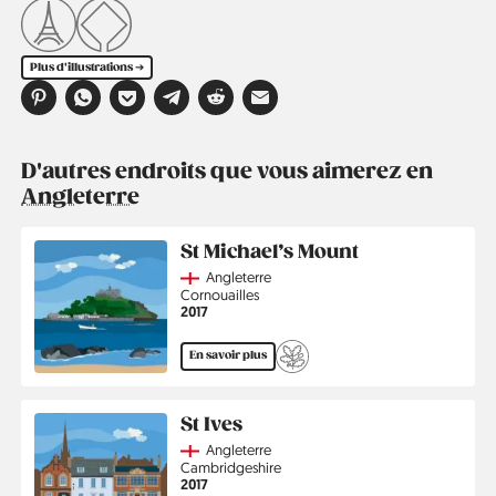
Plus d'illustrations ➔
D'autres endroits que vous aimerez en
Angleterre
St Michael’s Mount
Country
Angleterre
Région
Cornouailles
Année
2017
En savoir plus
St Ives
Country
Angleterre
Région
Cambridgeshire
Année
2017