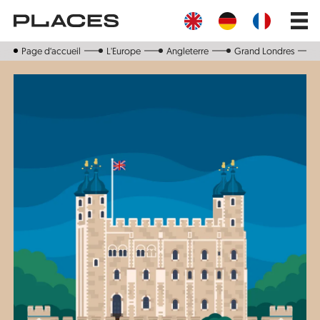
Aller
Main
au
navig
contenu
principal
Page d‘accueil
L'Europe
Angleterre
Grand Londres