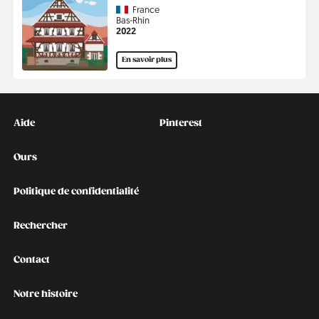
Country
France
Région
Bas-Rhin
Année
2022
En savoir plus
Kontakt
Social
Aide
Pinterest
Ours
Politique de confidentialité
Rechercher
Contact
Notre histoire