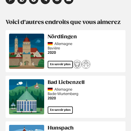
Voici d'autres endroits que vous aimerez
Nördlingen
Country
Allemagne
Région
Bavière
Année
2020
En savoir plus
Bad Liebenzell
Country
Allemagne
Région
Bade-Wurtemberg
Année
2020
En savoir plus
Hunspach