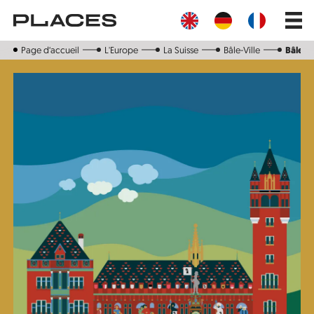
Aller
Main
au
navig
contenu
principal
Page d‘accueil
L'Europe
La Suisse
Bâle-Ville
Bâle