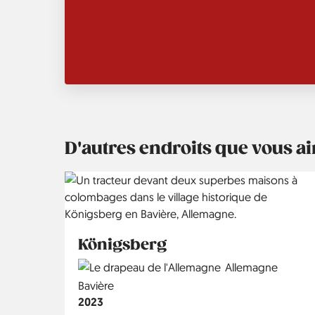
D'autres endroits que vous 
Königsberg
Country
Allemagne
Région
Bavière
Année
2023