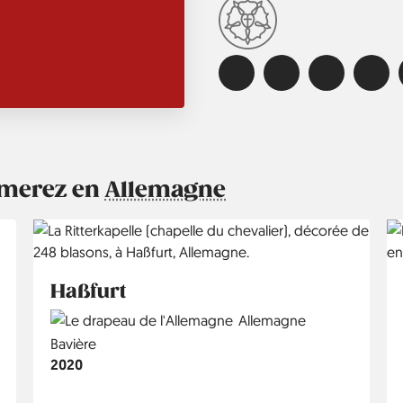
aimerez en
Allemagne
Haßfurt
Country
Allemagne
Région
Bavière
Année
2020