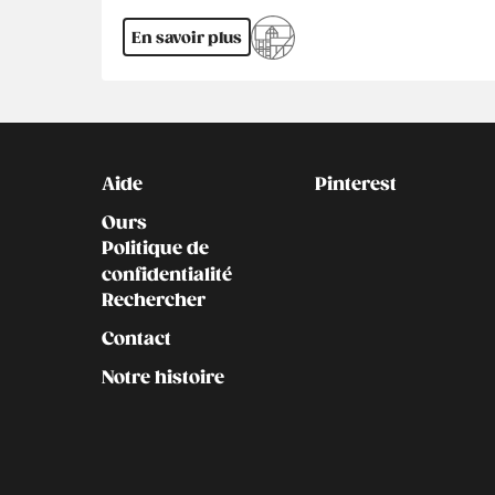
En savoir plus
Kontakt
Social
Aide
Pinterest
Ours
Politique de
confidentialité
Rechercher
Contact
Notre histoire