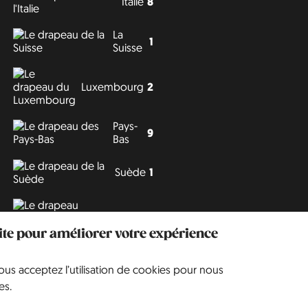
Italie
8
La
1
Suisse
Luxembourg
2
Pays-
9
Bas
Suède
1
Tchéquie
3
site pour améliorer votre expérience
vous acceptez l’utilisation de cookies pour nous
Philipp J. Conrad
·
Creative Commons: BY, NC, DA
· Soli Deo Gloria
es.
Website