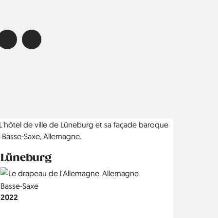
Lüneburg
Country
Allemagne
Région
Basse-Saxe
Année
2022