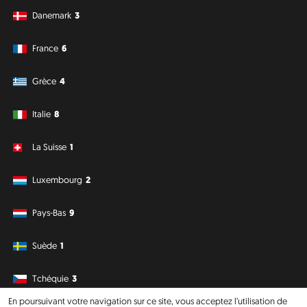
Danemark
3
France
6
Grèce
4
Italie
8
La Suisse
1
Luxembourg
2
Pays-Bas
9
Suède
1
Tchéquie
3
En poursuivant votre navigation sur ce site, vous acceptez l’utilisation de