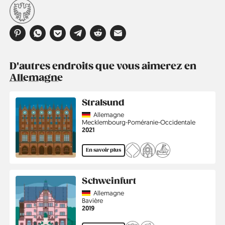
D'autres endroits que vous aimerez en
Allemagne
Stralsund
Country
Allemagne
Région
Mecklembourg-Poméranie-Occidentale
Année
2021
En savoir plus
Schweinfurt
Country
Allemagne
Région
Bavière
Année
2019