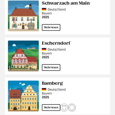
Schwarzach am Main
Country
Deutschland
Region
Bayern
Jahr
2025
Mehr lesen
Escherndorf
Country
Deutschland
Region
Bayern
Jahr
2025
Mehr lesen
Bamberg
Country
Deutschland
Region
Bayern
Jahr
2025
Mehr lesen