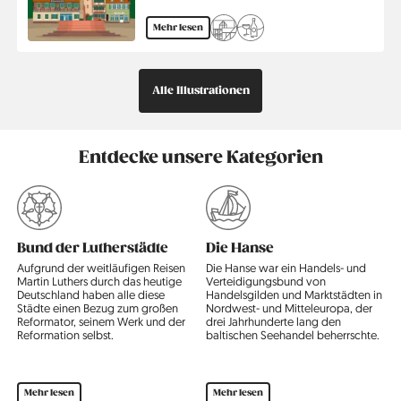
Mehr lesen
Alle Illustrationen
Entdecke unsere Kategorien
Bund der Lutherstädte
Die Hanse
Aufgrund der weitläufigen Reisen
Die Hanse war ein Handels- und
Martin Luthers durch das heutige
Verteidigungsbund von
E
Deutschland haben alle diese
Handelsgilden und Marktstädten in
z
Städte einen Bezug zum großen
Nordwest- und Mitteleuropa, der
E
Reformator, seinem Werk und der
drei Jahrhunderte lang den
d
Reformation selbst.
baltischen Seehandel beherrschte.
e
e
d
Mehr lesen
Mehr lesen