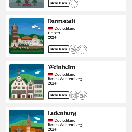
Mehr lesen
Darmstadt
Country
Deutschland
Region
Hessen
Jahr
2024
Mehr lesen
Weinheim
Country
Deutschland
Region
Baden-Württemberg
Jahr
2024
Mehr lesen
Ladenburg
Country
Deutschland
Region
Baden-Württemberg
Jahr
2024