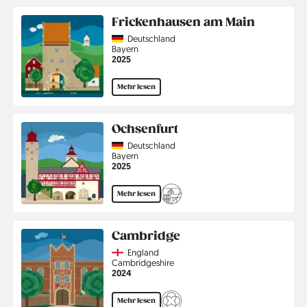
Frickenhausen am Main
Country
Deutschland
Region
Bayern
Jahr
2025
Mehr lesen
Ochsenfurt
Country
Deutschland
Region
Bayern
Jahr
2025
Mehr lesen
Cambridge
Country
England
Region
Cambridgeshire
Jahr
2024
Mehr lesen