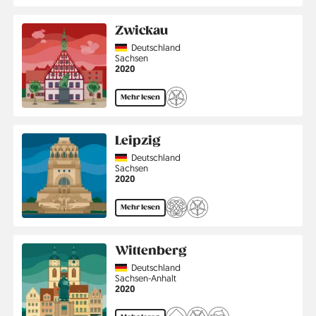
Zwickau
Country
Deutschland
Region
Sachsen
Jahr
2020
Mehr lesen
Leipzig
Country
Deutschland
Region
Sachsen
Jahr
2020
Mehr lesen
Wittenberg
Country
Deutschland
Region
Sachsen-Anhalt
Jahr
2020