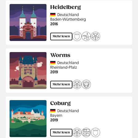
Heidelberg
Country
Deutschland
Region
Baden-Württemberg
Jahr
2016
Mehr lesen
Worms
Country
Deutschland
Region
Rheinland-Pfalz
Jahr
2019
Mehr lesen
Coburg
Country
Deutschland
Region
Bayern
Jahr
2019
Mehr lesen