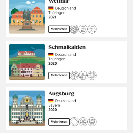
Weimar
Country
Deutschland
Region
Thüringen
Jahr
2021
Mehr lesen
Schmalkalden
Country
Deutschland
Region
Thüringen
Jahr
2020
Mehr lesen
Augsburg
Country
Deutschland
Region
Bayern
Jahr
2020
Mehr lesen