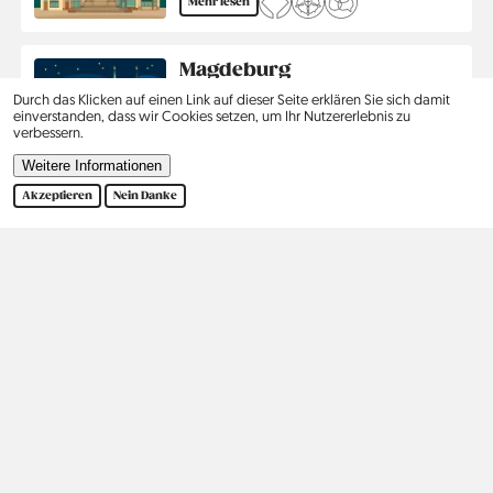
Mehr lesen
Magdeburg
Country
Deutschland
Durch das Klicken auf einen Link auf dieser Seite erklären Sie sich damit
Region
Sachsen-Anhalt
einverstanden, dass wir Cookies setzen, um Ihr Nutzererlebnis zu
Jahr
2020
verbessern.
Weitere Informationen
Mehr lesen
Akzeptieren
Nein Danke
Seitennummerierung
1
2
›
Ende
Aktuelle
Seite
Nächste
Letzte
Seite
Seite
Seite
Kontakt
Social
Hilfe
Pinterest
Impressum
Datenschutz
Suche