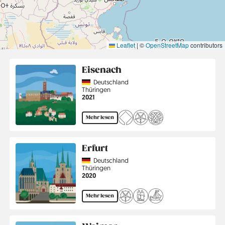
Leaflet
|
©
OpenStreetMap
contributors
Eisenach
Country
Deutschland
Region
Thüringen
Jahr
2021
Mehr lesen
Erfurt
Country
Deutschland
Region
Thüringen
Jahr
2020
Mehr lesen