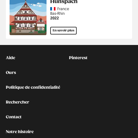
Hunspach
Country
France
Région
Bas-Rhin
Année
2022
En savoir plus
Kontakt
Social
Aide
Pinterest
Ours
Politique de confidentialité
Rechercher
Contact
Notre histoire