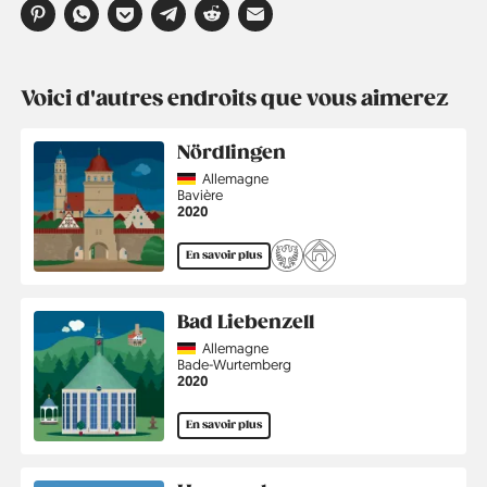
Voici d'autres endroits que vous aimerez
Nördlingen
Country
Allemagne
Région
Bavière
Année
2020
En savoir plus
Bad Liebenzell
Country
Allemagne
Région
Bade-Wurtemberg
Année
2020
En savoir plus