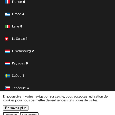
France
6
Grèce
4
Italie
8
La Suisse
1
Luxembourg
2
Pays-Bas
9
Suède
1
Tchéquie
3
En poursuivant votre navigation sur ce site, vous acceptez l’utilisation de
cookies pour nous permettre de réaliser des statistiques de visites.
Amérique du Sud
Océanie
En savoir plus
Philipp J. Conrad
·
Creative Commons: BY, NC, DA
· Soli Deo Gloria
Website
Accepter
Non, merci