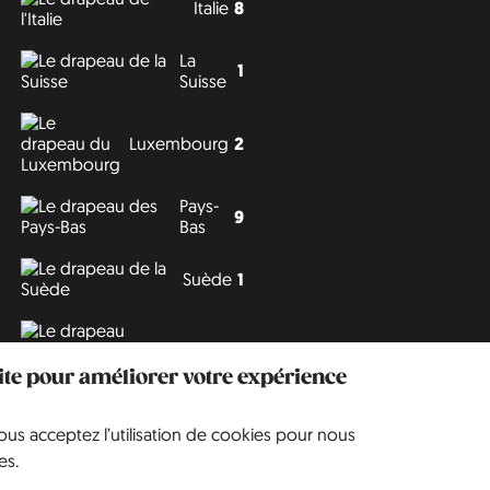
Italie
8
La
1
Suisse
Luxembourg
2
Pays-
9
Bas
Suède
1
Tchéquie
3
site pour améliorer votre expérience
vous acceptez l’utilisation de cookies pour nous
Philipp J. Conrad
·
Creative Commons: BY, NC, DA
· Soli Deo Gloria
es.
Website