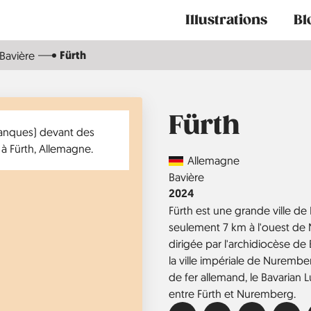
Main
Illustrations
Bl
navigation
Fürth
Bavière
Fürth
Country
Allemagne
Région
Bavière
Année
2024
Fürth est une grande ville d
seulement 7 km à l'ouest de N
dirigée par l'archidiocèse de
la ville impériale de Nurembe
de fer allemand, le Bavarian 
entre Fürth et Nuremberg.