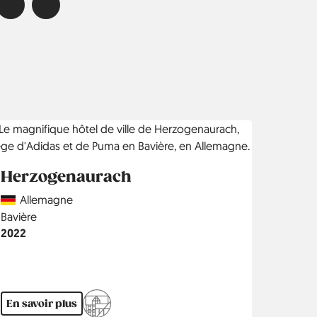
Herzogenaurach
Country
Allemagne
Région
Bavière
Année
2022
En savoir plus