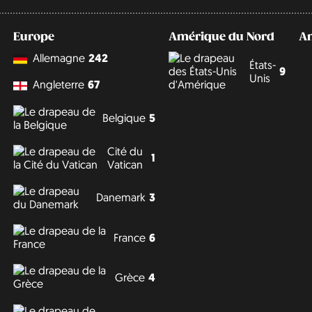
Europe
Amérique du Nord
A
Allemagne
242
États-
9
Unis
Angleterre
67
Belgique
5
Cité du
1
Vatican
Danemark
3
France
6
Grèce
4