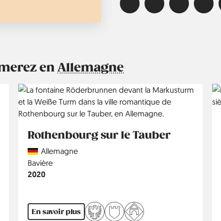
aimerez en
Allemagne
Rothenbourg sur le Tauber
Country
Allemagne
Région
Bavière
Année
2020
En savoir plus